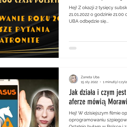
Hej! Z okazji 2 tysięcy subsk
21.01.2022 o godzinie 21:00
UBA odbędzie się...
Zaneta Uba
15 sty 2022
1 minut(y) czyt
Jak działa i czym jes
aferze mówią Morawie
Hej! W dzisiejszym filmie 
oprogramowaniu szpiegowsk
Ostatnio byłam w Polsce i z