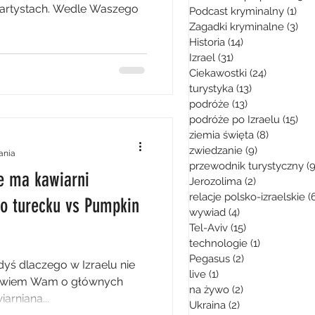
e i artystach. Wedle Waszego
Podcast kryminalny
(1)
1 p
Zagadki kryminalne
(3)
3 p
Historia
(14)
14 postów
Izrael
(31)
31 postów
Ciekawostki
(24)
24 posty
turystyka
(13)
13 postów
podróże
(13)
13 postów
podróże po Izraelu
(15)
15 
ziemia święta
(8)
8 postów
zwiedzanie
(9)
9 postów
tania
przewodnik turystyczny
(9
ie ma kawiarni
Jerozolima
(2)
2 posty
relacje polsko-izraelskie
(
o turecku vs Pumpkin
wywiad
(4)
4 posty
Tel-Aviv
(15)
15 postów
technologie
(1)
1 post
Pegasus
(2)
2 posty
edyś dlaczego w Izraelu nie
live
(1)
1 post
powiem Wam o głównych
na żywo
(2)
2 posty
arniana...
Ukraina
(2)
2 posty