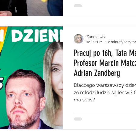
Zaneta Uba
12 lis 2021
2 minut(y) czyta
Pracuj po 16h, Tata 
Profesor Marcin Matcz
Adrian Zandberg
Dlaczego warszawscy dzienn
że młodzi ludzie są leniwi?
ma sens?