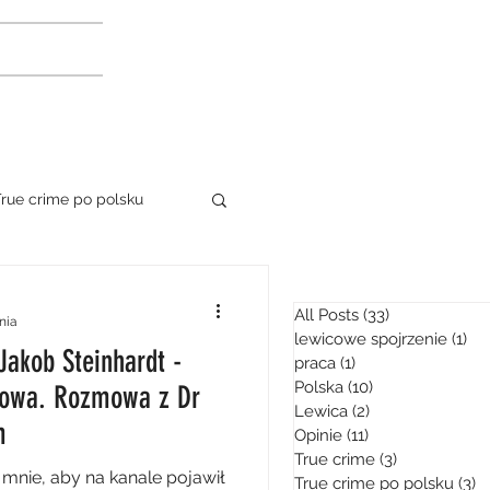
rue crime po polsku
ka
podróże
All Posts
(33)
33 posty
nia
lewicowe spojrzenie
(1)
1 p
kob Steinhardt -
praca
(1)
1 post
Polska
(10)
10 postów
kowa. Rozmowa z Dr
Lewica
(2)
2 posty
m
Opinie
(11)
11 postów
True crime
(3)
3 posty
 żywo
Ukraina
e mnie, aby na kanale pojawił
True crime po polsku
(3)
3