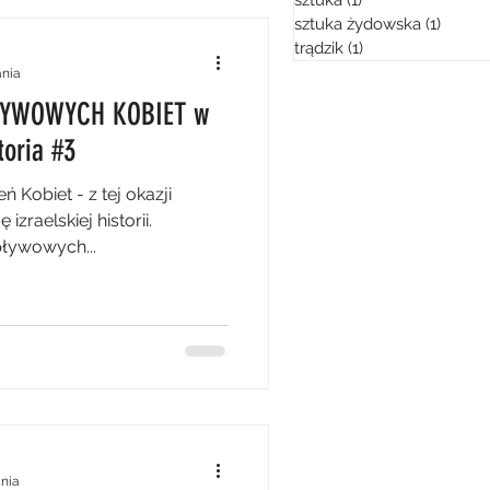
sztuka
(1)
1 post
sztuka żydowska
(1)
1 post
trądzik
(1)
1 post
ania
ŁYWOWYCH KOBIET w
toria #3
ń Kobiet - z tej okazji
raelskiej historii.
pływowych...
ania