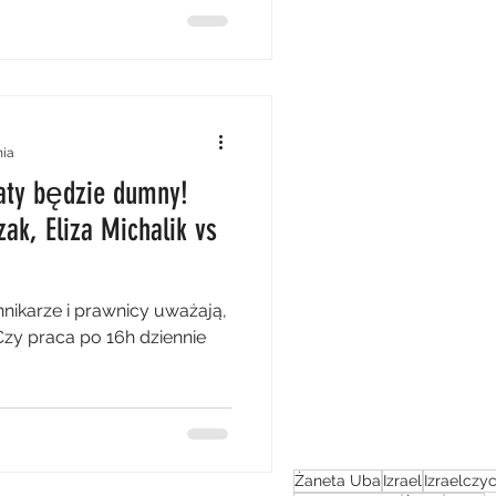
nia
Maty będzie dumny!
ak, Eliza Michalik vs
ikarze i prawnicy uważają,
 Czy praca po 16h dziennie
Żaneta Uba
Izrael
Izraelczy