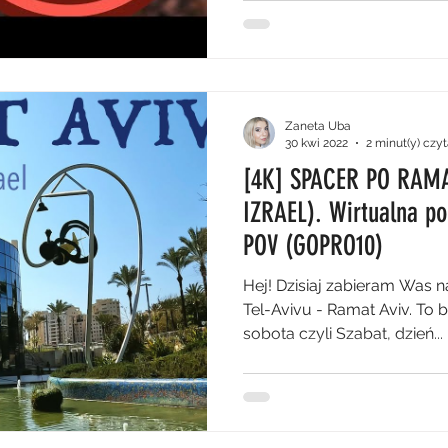
Zaneta Uba
30 kwi 2022
2 minut(y) czy
[4K] SPACER PO RAMAT
IZRAEL). Wirtualna p
POV (GOPRO10)
Hej! Dzisiaj zabieram Was na
Tel-Avivu - Ramat Aviv. To 
sobota czyli Szabat, dzień...