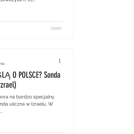
nia
LĄ O POLSCE? Sonda
Izrael)
pora na bardzo specjalny
nda uliczna w Izraelu. W
..