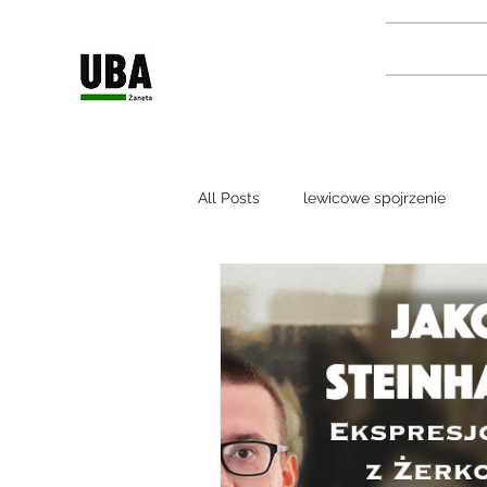
All Posts
lewicowe spojrzenie
Podcast kryminalny
Zagadki
podróże po Izraelu
ziemia św
relacje polsko-izraelskie
wyw