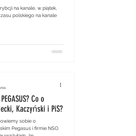
rybcji na kanale, w piątek,
 czasu polskiego na kanale
ania
t PEGASUS? Co o
cki, Kaczyński i PiS?
opowiemy sobie o
im Pegasus i firmie NSO.
auważyłam, że...