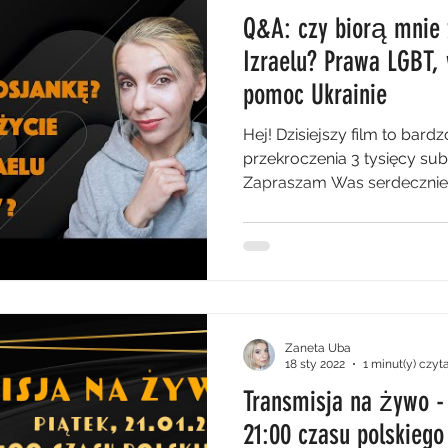
Q&A: czy biorą mnie
Izraelu? Prawa LGBT, 
pomoc Ukrainie
Hej! Dzisiejszy film to bard
przekroczenia 3 tysięcy sub
Zapraszam Was serdecznie,
Zaneta Uba
18 sty 2022
1 minut(y) czyt
Transmisja na żywo - 
21:00 czasu polskiego