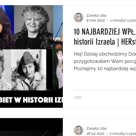
Zaneta Uba
8 mar 2022
1 minut(y) czyt
10 NAJBARDZIEJ WP
historii Izraela | HERs
Hej! Dzisiaj obchodzimy Dzie
przygotowałam Wam porcję iz
Poznajmy 10 najbardziej w
Zaneta Uba
26 lut 2022
2 minut(y) czyt