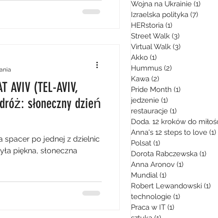
Wojna na Ukrainie
(1)
1 pos
Izraelska polityka
(7)
7 pos
HERstoria
(1)
1 post
Street Walk
(3)
3 posty
Virtual Walk
(3)
3 posty
Akko
(1)
1 post
Hummus
(2)
2 posty
tania
Kawa
(2)
2 posty
 AVIV (TEL-AVIV,
Pride Month
(1)
1 post
odróż: słoneczny dzień
jedzenie
(1)
1 post
restauracje
(1)
1 post
Doda. 12 kroków do miłoś
Anna's 12 steps to love
(1)
 spacer po jednej z dzielnic
Polsat
(1)
1 post
była piękna, słoneczna
Dorota Rabczewska
(1)
1 p
Anna Aronov
(1)
1 post
Mundial
(1)
1 post
Robert Lewandowski
(1)
1 
technologie
(1)
1 post
Praca w IT
(1)
1 post