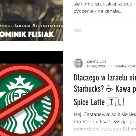
się film o izraelskiej sztuc
życzenia - na kanale...
polityka
HERstoria
Zaneta Uba
21 maj 2022
1 minut(y) czy
Dlaczego w Izraelu n
Starbucks? ☕ Kawa p
Spice Latte 🇮🇱
Hej! Zastanawialiście się ki
ma Starbucksa? Dzisiaj o
powodach, dlaczego ta kawi