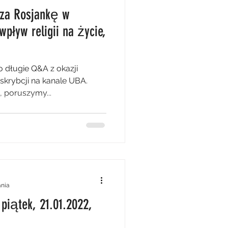
 za Rosjankę w
wpływ religii na życie,
zo długie Q&A z okazji
skrybcji na kanale UBA.
 poruszymy...
ania
piątek, 21.01.2022,