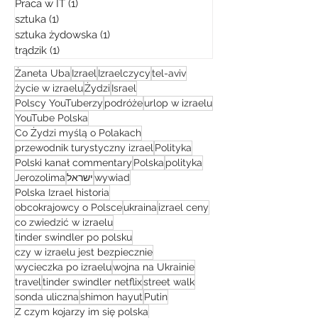
Praca w IT
(1)
1 post
sztuka
(1)
1 post
sztuka żydowska
(1)
1 post
trądzik
(1)
1 post
Żaneta Uba
Izrael
Izraelczycy
tel-aviv
życie w izraelu
Żydzi
Israel
Polscy YouTuberzy
podróże
urlop w izraelu
YouTube Polska
Co Żydzi myślą o Polakach
przewodnik turystyczny izrael
Polityka
Polski kanał commentary
Polska
polityka
Jerozolima
ישראל
wywiad
Polska Izrael historia
obcokrajowcy o Polsce
ukraina
izrael ceny
co zwiedzić w izraelu
tinder swindler po polsku
czy w izraelu jest bezpiecznie
wycieczka po izraelu
wojna na Ukrainie
travel
tinder swindler netflix
street walk
sonda uliczna
shimon hayut
Putin
Z czym kojarzy im się polska