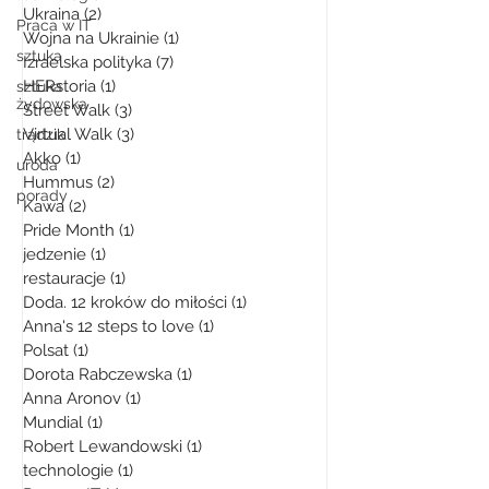
Ukraina
(2)
2 posty
Praca w IT
Wojna na Ukrainie
(1)
1 post
sztuka
Izraelska polityka
(7)
7 postów
HERstoria
(1)
1 post
sztuka
żydowska
Street Walk
(3)
3 posty
Virtual Walk
(3)
3 posty
trądzik
Akko
(1)
1 post
uroda
Hummus
(2)
2 posty
porady
Kawa
(2)
2 posty
Pride Month
(1)
1 post
jedzenie
(1)
1 post
restauracje
(1)
1 post
Doda. 12 kroków do miłości
(1)
1 post
Anna's 12 steps to love
(1)
1 post
Polsat
(1)
1 post
Dorota Rabczewska
(1)
1 post
Anna Aronov
(1)
1 post
Mundial
(1)
1 post
Robert Lewandowski
(1)
1 post
technologie
(1)
1 post