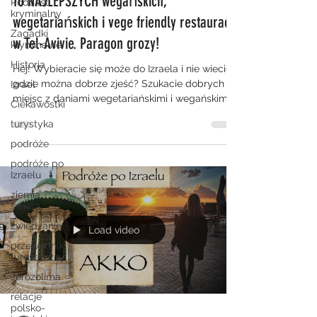
10 NAJLEPSZYCH wegańskich,
Podcast
kryminalny
wegetariańskich i vege friendly restauracji
Zagadki
w Tel-Avivie. Paragon grozy!
kryminalne
Historia
Hej! Wybieracie się może do Izraela i nie wiecie
gdzie można dobrze zjeść? Szukacie dobrych
Izrael
miejsc z daniami wegetariańskimi i wegańskimi...
Ciekawostki
turystyka
podróże
podróże po
Izraelu
ziemia
święta
zwiedzanie
Load video
przewodnik
turystyczny
Jerozolima
relacje
polsko-