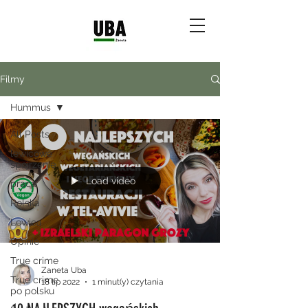
Filmy
Hummus
All Posts
lewicowe
spojrzenie
Load video
praca
Polska
Lewica
Opinie
True crime
Zaneta Uba
True crime
18 lip 2022
1 minut(y) czytania
po polsku