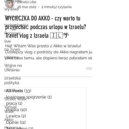
izraelskie
Zaneta Uba
26 mar 2022
2 minut(y) czytania
wywiad
WYCIECZKA DO AKKO - czy warto tu
Tel-Aviv
technologie
przyjechać podczas urlopu w Izraelu?
Pegasus
Travel vlog z Izraela 🇮🇱🌴
live
Hej! Witam Was prosto z Akko w Izraelu!
na żywo
Dzisiejszy vlog z podróży do Akko nagrałam już
Ukraina
jakiś czas temu, ale dopiero teraz zebrałam się,...
Wojna na
Ukrainie
Izraelska
polityka
All Posts
(33)
33 posty
HERstoria
lewicowe spojrzenie
(1)
1 post
Street Walk
praca
(1)
1 post
Virtual
Polska
(10)
10 postów
Walk
Lewica
(2)
2 posty
Akko
Opinie
(11)
11 postów
Hummus
True crime
(3)
3 posty