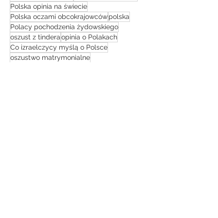
Polska opinia na świecie
Polska oczami obcokrajowców
polska
Polacy pochodzenia żydowskiego
oszust z tindera
opinia o Polakach
Co izraelczycy myślą o Polsce
oszustwo matrymonialne
netflix film dokumentalny
netflix
kuchnia izraelska
LGBT
konflikt na bliskim wschodzie
pielgrzymka do ziemi świętej
muzułmanie
jestem z polski
jak pomóc Ukrainie
Co zobaczyć w izraelu
Yair Lapid
UBA
Izrael Polska relacje
izrael przewodnik turystyczny
co myślą o Polakach
Izrael bezpieczeństwo
taglit
technologie
simon leviev
IDF
historia izraela
żydzi
gopro 10 4k
podróż
Izraelska Armia
sierpień 2023
(1)
1 post
czerwiec 2023
(2)
2 posty
maj 2023
(1)
1 post