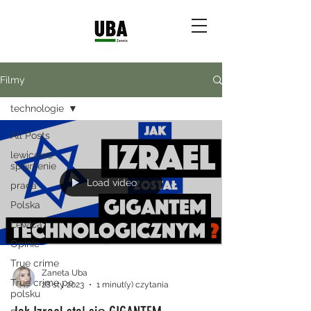
Filmy
technologie
All Posts
lewicowe
spojrzenie
Load video
praca
Polska
Lewica
Opinie
True crime
Zaneta Uba
True crime po
28 sty 2023
1 minut(y) czytania
polsku