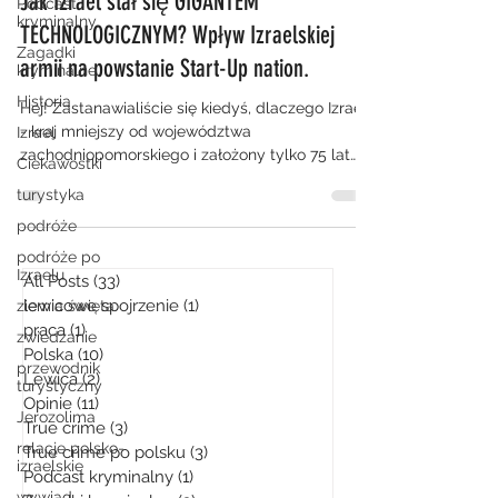
Jak Izrael stał się GIGANTEM
Podcast
kryminalny
TECHNOLOGICZNYM? Wpływ Izraelskiej
Zagadki
armii na powstanie Start-Up nation.
kryminalne
Historia
Hej! Zastanawialiście się kiedyś, dlaczego Izrael
- kraj mniejszy od województwa
Izrael
zachodniopomorskiego i założony tylko 75 lat
Ciekawostki
temu jest...
turystyka
podróże
podróże po
Izraelu
All Posts
(33)
33 posty
lewicowe spojrzenie
(1)
1 post
ziemia święta
praca
(1)
1 post
zwiedzanie
Polska
(10)
10 postów
przewodnik
Lewica
(2)
2 posty
turystyczny
Opinie
(11)
11 postów
Jerozolima
True crime
(3)
3 posty
relacje polsko-
True crime po polsku
(3)
3 posty
izraelskie
Podcast kryminalny
(1)
1 post
wywiad