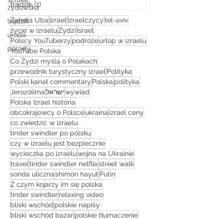
trądzik
(1)
1 post
żydowska
Żaneta Uba
Izrael
Izraelczycy
tel-aviv
trądzik
życie w izraelu
Żydzi
Israel
uroda
Polscy YouTuberzy
podróże
urlop w izraelu
porady
YouTube Polska
Co Żydzi myślą o Polakach
przewodnik turystyczny izrael
Polityka
Polski kanał commentary
Polska
polityka
Jerozolima
ישראל
wywiad
Polska Izrael historia
obcokrajowcy o Polsce
ukraina
izrael ceny
co zwiedzić w izraelu
tinder swindler po polsku
czy w izraelu jest bezpiecznie
wycieczka po izraelu
wojna na Ukrainie
travel
tinder swindler netflix
street walk
sonda uliczna
shimon hayut
Putin
Z czym kojarzy im się polska
tinder swindler
relaxing video
bliski wschód
polskie napisy
bliski wschód bazar
polskie tłumaczenie