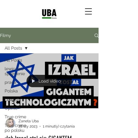
Filmy
All Posts
All Posts
lewicowe
spojrzenie
Load video
praca
Polska
Lewica
Opinie
True crime
Zaneta Uba
True crime
28 sty 2023
1 minut(y) czytania
po polsku