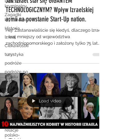
Jak Izrael stał się GIGANTEM
Podcast
kryminalny
TECHNOLOGICZNYM? Wpływ Izraelskiej
Zagadki
armii na powstanie Start-Up nation.
kryminalne
Historia
Hej! Zastanawialiście się kiedyś, dlaczego Izrael
- kraj mniejszy od województwa
Izrael
zachodniopomorskiego i założony tylko 75 lat
Ciekawostki
temu jest...
turystyka
podróże
podróże po
Izraelu
ziemia
święta
zwiedzanie
Load video
przewodnik
turystyczny
Jerozolima
relacje
polsko-