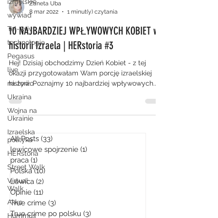
izraelskie
Zaneta Uba
8 mar 2022
1 minut(y) czytania
wywiad
10 NAJBARDZIEJ WPŁYWOWYCH KOBIET w
Tel-Aviv
technologie
historii Izraela | HERstoria #3
Pegasus
Hej! Dzisiaj obchodzimy Dzień Kobiet - z tej
live
okazji przygotowałam Wam porcję izraelskiej
na żywo
historii. Poznajmy 10 najbardziej wpływowych...
Ukraina
Wojna na
Ukrainie
Izraelska
All Posts
(33)
33 posty
polityka
lewicowe spojrzenie
(1)
1 post
HERstoria
praca
(1)
1 post
Street Walk
Polska
(10)
10 postów
Virtual
Lewica
(2)
2 posty
Walk
Opinie
(11)
11 postów
Akko
True crime
(3)
3 posty
True crime po polsku
(3)
3 posty
Hummus