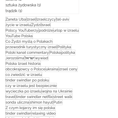
sztuka żydowska
(1)
1 post
trądzik
(1)
1 post
Żaneta Uba
Izrael
Izraelczycy
tel-aviv
życie w izraelu
Żydzi
Israel
Polscy YouTuberzy
podróże
urlop w izraelu
YouTube Polska
Co Żydzi myślą o Polakach
przewodnik turystyczny izrael
Polityka
Polski kanał commentary
Polska
polityka
Jerozolima
ישראל
wywiad
Polska Izrael historia
obcokrajowcy o Polsce
ukraina
izrael ceny
co zwiedzić w izraelu
tinder swindler po polsku
czy w izraelu jest bezpiecznie
wycieczka po izraelu
wojna na Ukrainie
travel
tinder swindler netflix
street walk
sonda uliczna
shimon hayut
Putin
Z czym kojarzy im się polska
tinder swindler
relaxing video