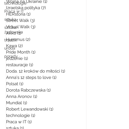
Wojna na Ukrainie
(1)
1 post
technologie
Izraelska polityka
(7)
7 postów
Praca w IT
HERstoria
(1)
1 post
sztuka
Street Walk
(3)
3 posty
Virtual Walk
(3)
3 posty
sztuka
żydowska
Akko
(1)
1 post
Hummus
(2)
2 posty
trądzik
Kawa
(2)
2 posty
uroda
Pride Month
(1)
1 post
porady
jedzenie
(1)
1 post
restauracje
(1)
1 post
Doda. 12 kroków do miłości
(1)
1 post
Anna's 12 steps to love
(1)
1 post
Polsat
(1)
1 post
Dorota Rabczewska
(1)
1 post
Anna Aronov
(1)
1 post
Mundial
(1)
1 post
Robert Lewandowski
(1)
1 post
technologie
(1)
1 post
Praca w IT
(1)
1 post
sztuka
(1)
1 post