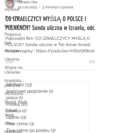
izraelskie
Zaneta Uba
24 cze 2023
3 minut(y) czytania
wywiad
CO IZRAELCZYCY MYŚLĄ O POLSCE I
Tel-Aviv
technologie
POLAKACH? Sonda uliczna w Izraelu, odc.2.
Pegasus
Poprzedni film ‘CO IZRAELCZYCY MYŚLĄ O
live
POLSCE? Sonda uliczna w Tel-Avivie (Izrael).
na żywo
Polskie napisy’: https://youtu.be/mSl0GhWu1mg
Hej!...
Ukraina
Wojna na
Ukrainie
Izraelska
All Posts
(33)
33 posty
polityka
lewicowe spojrzenie
(1)
1 post
HERstoria
praca
(1)
1 post
Street Walk
Polska
(10)
10 postów
Virtual
Lewica
(2)
2 posty
Walk
Opinie
(11)
11 postów
Akko
True crime
(3)
3 posty
True crime po polsku
(3)
3 posty
Hummus