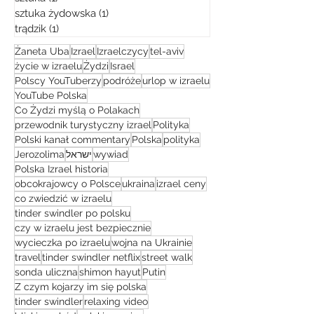
sztuka żydowska
(1)
1 post
trądzik
(1)
1 post
Żaneta Uba
Izrael
Izraelczycy
tel-aviv
życie w izraelu
Żydzi
Israel
Polscy YouTuberzy
podróże
urlop w izraelu
YouTube Polska
Co Żydzi myślą o Polakach
przewodnik turystyczny izrael
Polityka
Polski kanał commentary
Polska
polityka
Jerozolima
ישראל
wywiad
Polska Izrael historia
obcokrajowcy o Polsce
ukraina
izrael ceny
co zwiedzić w izraelu
tinder swindler po polsku
czy w izraelu jest bezpiecznie
wycieczka po izraelu
wojna na Ukrainie
travel
tinder swindler netflix
street walk
sonda uliczna
shimon hayut
Putin
Z czym kojarzy im się polska
tinder swindler
relaxing video