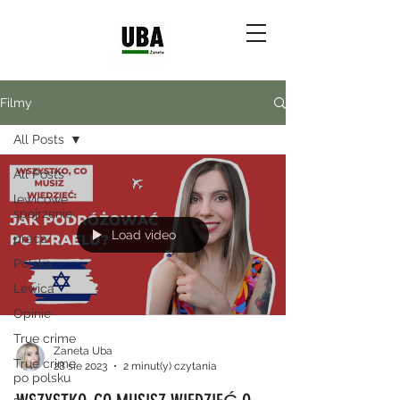
Filmy
All Posts
All Posts
lewicowe
spojrzenie
Load video
praca
Polska
Lewica
Opinie
True crime
Zaneta Uba
True crime
28 sie 2023
2 minut(y) czytania
po polsku