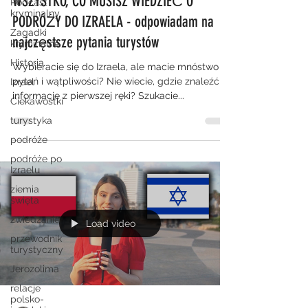
WSZYSTKO, CO MUSISZ WIEDZIEĆ O
Podcast
kryminalny
PODRÓŻY DO IZRAELA - odpowiadam na
Zagadki
najczęstsze pytania turystów
kryminalne
Historia
Wybieracie się do Izraela, ale macie mnóstwo
pytań i wątpliwości? Nie wiecie, gdzie znaleźć
Izrael
informacje z pierwszej ręki? Szukacie...
Ciekawostki
turystyka
podróże
podróże po
Izraelu
ziemia
święta
zwiedzanie
Load video
przewodnik
turystyczny
Jerozolima
relacje
polsko-