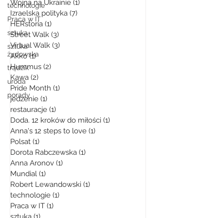
Wojna na Ukrainie
(1)
1 post
technologie
Izraelska polityka
(7)
7 postów
Praca w IT
HERstoria
(1)
1 post
sztuka
Street Walk
(3)
3 posty
Virtual Walk
(3)
3 posty
sztuka
żydowska
Akko
(1)
1 post
Hummus
(2)
2 posty
trądzik
Kawa
(2)
2 posty
uroda
Pride Month
(1)
1 post
porady
jedzenie
(1)
1 post
restauracje
(1)
1 post
Doda. 12 kroków do miłości
(1)
1 post
Anna's 12 steps to love
(1)
1 post
Polsat
(1)
1 post
Dorota Rabczewska
(1)
1 post
Anna Aronov
(1)
1 post
Mundial
(1)
1 post
Robert Lewandowski
(1)
1 post
technologie
(1)
1 post
Praca w IT
(1)
1 post
sztuka
(1)
1 post