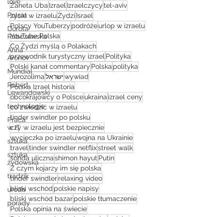
love
Żaneta Uba
Izrael
Izraelczycy
tel-aviv
Polsat
życie w izraelu
Żydzi
Israel
Polscy YouTuberzy
podróże
urlop w izraelu
Dorota
YouTube Polska
Rabczewska
Co Żydzi myślą o Polakach
Anna
przewodnik turystyczny izrael
Polityka
Aronov
Polski kanał commentary
Polska
polityka
Mundial
Jerozolima
ישראל
wywiad
Robert
Polska Izrael historia
Lewandowski
obcokrajowcy o Polsce
ukraina
izrael ceny
technologie
co zwiedzić w izraelu
tinder swindler po polsku
Praca
w IT
czy w izraelu jest bezpiecznie
wycieczka po izraelu
wojna na Ukrainie
sztuka
travel
tinder swindler netflix
street walk
sztuka
sonda uliczna
shimon hayut
Putin
żydowska
Z czym kojarzy im się polska
trądzik
tinder swindler
relaxing video
bliski wschód
polskie napisy
uroda
bliski wschód bazar
polskie tłumaczenie
porady
Polska opinia na świecie