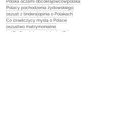
Polska oczami obcokrajowców
polska
Polacy pochodzenia żydowskiego
oszust z tindera
opinia o Polakach
Co izraelczycy myślą o Polsce
oszustwo matrymonialne
netflix film dokumentalny
netflix
kuchnia izraelska
LGBT
konflikt na bliskim wschodzie
pielgrzymka do ziemi świętej
muzułmanie
jestem z polski
jak pomóc Ukrainie
Co zobaczyć w izraelu
Yair Lapid
UBA
Izrael Polska relacje
izrael przewodnik turystyczny
co myślą o Polakach
Izrael bezpieczeństwo
taglit
technologie
simon leviev
IDF
historia izraela
żydzi
gopro 10 4k
podróż
Izraelska Armia
sierpień 2023
(1)
1 post
czerwiec 2023
(2)
2 posty
maj 2023
(1)
1 post
marzec 2023
(1)
1 post