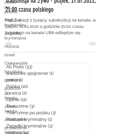
Transmisja na żywo - piątek, 21.01.2022,
crime
po
21:00 czasu polskiego
polsku
Podcast
Hej! Z okazji 2 tysięcy subskrybcji na kanale, w
kryminalny
piątek, 21.01.2022 o godzinie 21:00 czasu
polskiego na kanale UBA odbędzie się...
Zagadki
kryminalne
Historia
Izrael
Ciekawostki
All Posts
(33)
33 posty
turystyka
lewicowe spojrzenie
(1)
1 post
praca
(1)
1 post
podróże
Polska
(10)
10 postów
podróże
Lewica
(2)
2 posty
po
Izraelu
Opinie
(11)
11 postów
True crime
(3)
3 posty
ziemia
święta
True crime po polsku
(3)
3 posty
Podcast kryminalny
(1)
1 post
zwiedzanie
Zagadki kryminalne
(3)
3 posty
przewodnik
Historia
(14)
14 postów
turystyczny