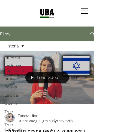
Filmy
Historia
All Posts
lewicowe
spojrzenie
Load video
praca
Polska
Lewica
Opinie
True
Zaneta Uba
crime
24 cze 2023
3 minut(y) czytania
True
crime po