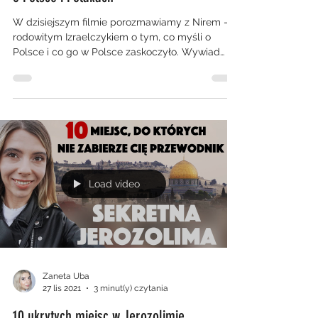
W dzisiejszym filmie porozmawiamy z Nirem -
rodowitym Izraelczykiem o tym, co myśli o
Polsce i co go w Polsce zaskoczyło. Wywiad
ten...
Load video
Zaneta Uba
27 lis 2021
3 minut(y) czytania
10 ukrytych miejsc w Jerozolimie.