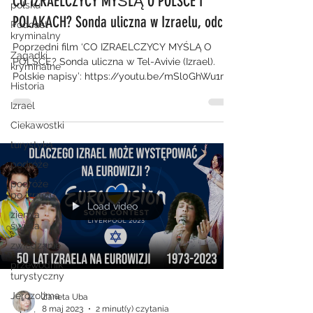
CO IZRAELCZYCY MYŚLĄ O POLSCE I
polsku
POLAKACH? Sonda uliczna w Izraelu, odc.2.
Podcast
kryminalny
Poprzedni film ‘CO IZRAELCZYCY MYŚLĄ O
Zagadki
POLSCE? Sonda uliczna w Tel-Avivie (Izrael).
kryminalne
Polskie napisy’: https://youtu.be/mSl0GhWu1mg
Historia
Hej!...
Izrael
Ciekawostki
turystyka
podróże
podróże
po Izraelu
Load video
ziemia
święta
zwiedzanie
przewodnik
turystyczny
Jerozolima
Zaneta Uba
8 maj 2023
2 minut(y) czytania