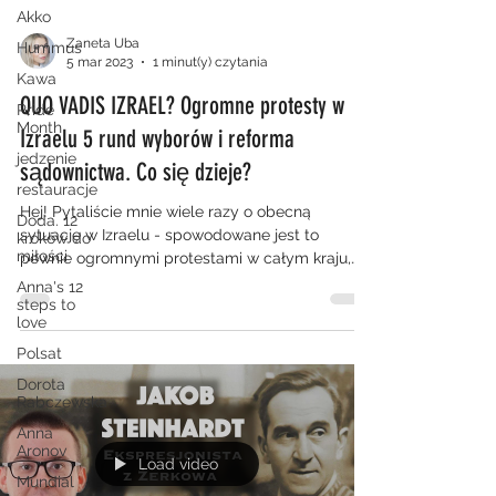
Akko
Zaneta Uba
Hummus
5 mar 2023
1 minut(y) czytania
Kawa
QUO VADIS IZRAEL? Ogromne protesty w
Pride
Month
Izraelu 5 rund wyborów i reforma
jedzenie
sądownictwa. Co się dzieje?
restauracje
Hej! Pytaliście mnie wiele razy o obecną
Doda. 12
sytuację w Izraelu - spowodowane jest to
kroków do
miłości
pewnie ogromnymi protestami w całym kraju,
które są...
Anna's 12
steps to
love
Polsat
Dorota
Rabczewska
Anna
Aronov
Load video
Mundial