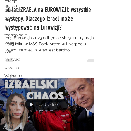
relacje
polsko-
50 lat IZRAELA na EUROWIZJI: wszystkie
izraelskie
występy. Dlaczego Izrael może
wywiad
występować na Eurowizji?
Tel-Aviv
technologie
Hej! Eurowizja 2023 odbędzie się 9, 11 i 13 maja
Pegasus
2023 roku w M&S Bank Arena w Liverpoolu.
Wiem, że wielu z Was jest bardzo...
live
na żywo
Ukraina
Wojna na
Ukrainie
Izraelska
polityka
HERstoria
Load video
Street
Walk
Virtual
Walk