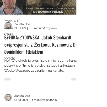
Robert
Lewandowski
technologie
Praca w IT
Zaneta Uba
sztuka
27 lut 2023
1 minut(y) czytania
sztuka
SZTUKA ŻYDOWSKA: Jakob Steinhardt -
żydowska
ekspresjonista z Żerkowa. Rozmowa z Dr
trądzik
Dominikiem Flisiakiem
uroda
porady
Hej! Wielokrotnie prosiliście mnie, aby na kanale
pojawił się film o izraelskiej sztuce i artystach.
Wedle Waszego życzenia - na kanale...
Zaneta Uba
12 lut 2023
1 minut(y) czytania