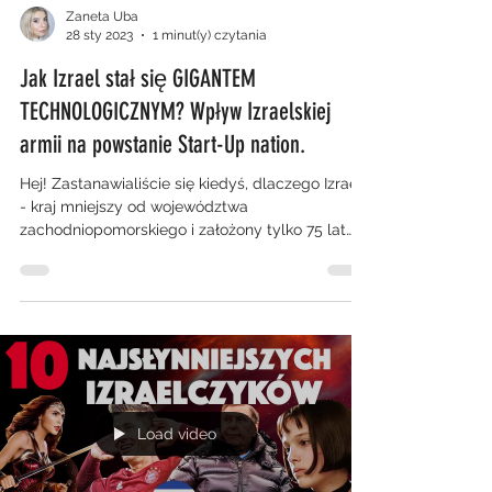
Zaneta Uba
28 sty 2023
1 minut(y) czytania
Jak Izrael stał się GIGANTEM
TECHNOLOGICZNYM? Wpływ Izraelskiej
armii na powstanie Start-Up nation.
Hej! Zastanawialiście się kiedyś, dlaczego Izrael
- kraj mniejszy od województwa
zachodniopomorskiego i założony tylko 75 lat
temu jest...
Load video