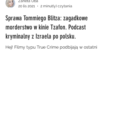
Zaneta Uba
20 lis 2021
2 minut(y) czytania
Sprawa Tommiego Blitza: zagadkowe
morderstwo w kinie Tzafon. Podcast
kryminalny z Izraela po polsku.
Hej! Filmy typu True Crime podbijają w ostatnim
czasie YouTube i platformy z podcastami.
Postanowiłam więc dołożyć coś od siebie -
jedyny...
All Posts
(33)
33 posty
lewicowe spojrzenie
(1)
1 post
praca
(1)
1 post
Polska
(10)
10 postów
Lewica
(2)
2 posty
Opinie
(11)
11 postów
True crime
(3)
3 posty