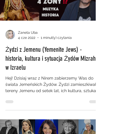
Zaneta Uba
4 cze 2022
1 minut(y) czytania
Żydzi z Jemenu (Yemenite Jews) -
historia, kultura i sytuacja Żydów Mizrahi
w Izraelu
Hej! Dzisiaj wraz z Nirem zabierzemy Was do
świata Jemeńskich Żydów. Żydzi zamieszkiwali
tereny Jemenu od setek lat, ich kultura, sztuka,...