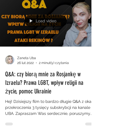
Load video
Zaneta Uba
26 lut 2022
2 minut(y) czytania
Q&A: czy biorą mnie za Rosjankę w
Izraelu? Prawa LGBT, wpływ religii na
życie, pomoc Ukrainie
Hej! Dzisiejszy film to bardzo długie Q&A z okazji
przekroczenia 3 tysięcy subskrybcji na kanale
UBA. Zapraszam Was serdecznie, poruszymy...