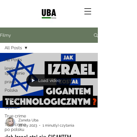
Filmy
All Posts
All Posts
lewicowe
spojrzenie
Load video
praca
Polska
Lewica
Opinie
True crime
Zaneta Uba
True crime
28 sty 2023
1 minut(y) czytania
po polsku