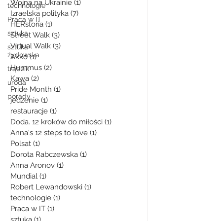
Wojna na Ukrainie
(1)
1 post
technologie
Izraelska polityka
(7)
7 postów
Praca w IT
HERstoria
(1)
1 post
sztuka
Street Walk
(3)
3 posty
Virtual Walk
(3)
3 posty
sztuka
żydowska
Akko
(1)
1 post
Hummus
(2)
2 posty
trądzik
Kawa
(2)
2 posty
uroda
Pride Month
(1)
1 post
porady
jedzenie
(1)
1 post
restauracje
(1)
1 post
Doda. 12 kroków do miłości
(1)
1 post
Anna's 12 steps to love
(1)
1 post
Polsat
(1)
1 post
Dorota Rabczewska
(1)
1 post
Anna Aronov
(1)
1 post
Mundial
(1)
1 post
Robert Lewandowski
(1)
1 post
technologie
(1)
1 post
Praca w IT
(1)
1 post
sztuka
(1)
1 post