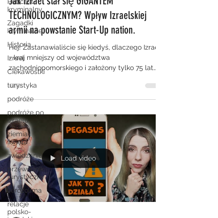
Jak Izrael stał się GIGANTEM
Podcast
kryminalny
TECHNOLOGICZNYM? Wpływ Izraelskiej
Zagadki
armii na powstanie Start-Up nation.
kryminalne
Historia
Hej! Zastanawialiście się kiedyś, dlaczego Izrael
- kraj mniejszy od województwa
Izrael
zachodniopomorskiego i założony tylko 75 lat
Ciekawostki
temu jest...
turystyka
podróże
podróże po
Izraelu
ziemia
święta
zwiedzanie
Load video
przewodnik
turystyczny
Jerozolima
relacje
polsko-