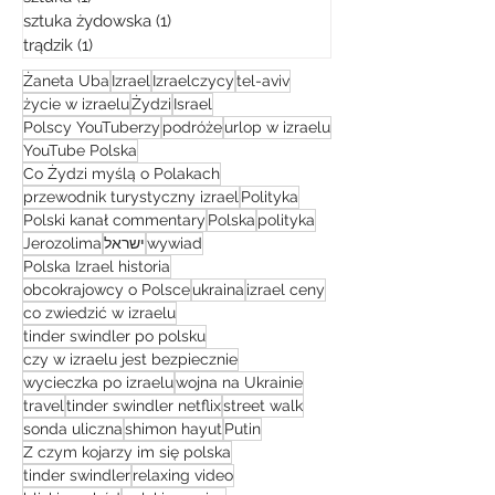
sztuka żydowska
(1)
1 post
trądzik
(1)
1 post
Żaneta Uba
Izrael
Izraelczycy
tel-aviv
życie w izraelu
Żydzi
Israel
Polscy YouTuberzy
podróże
urlop w izraelu
YouTube Polska
Co Żydzi myślą o Polakach
przewodnik turystyczny izrael
Polityka
Polski kanał commentary
Polska
polityka
Jerozolima
ישראל
wywiad
Polska Izrael historia
obcokrajowcy o Polsce
ukraina
izrael ceny
co zwiedzić w izraelu
tinder swindler po polsku
czy w izraelu jest bezpiecznie
wycieczka po izraelu
wojna na Ukrainie
travel
tinder swindler netflix
street walk
sonda uliczna
shimon hayut
Putin
Z czym kojarzy im się polska
tinder swindler
relaxing video