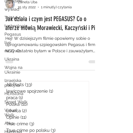
izraelskie
Zaneta Uba
15 sty 2022
1 minut(y) czytania
wywiad
Jak działa i czym jest PEGASUS? Co o
Tel-Aviv
technologie
aferze mówią Morawiecki, Kaczyński i PiS?
Pegasus
Hej! W dzisiejszym filmie opowiemy sobie o
live
oprogramowaniu szpiegowskim Pegasus i firmie
na żywo
NSO. Ostatnio byłam w Polsce i zauważyłam,
że...
Ukraina
Wojna na
Ukrainie
Izraelska
All Posts
(33)
33 posty
polityka
lewicowe spojrzenie
(1)
1 post
HERstoria
praca
(1)
1 post
Street Walk
Polska
(10)
10 postów
Virtual
Lewica
(2)
2 posty
Walk
Opinie
(11)
11 postów
Akko
True crime
(3)
3 posty
True crime po polsku
(3)
3 posty
Hummus