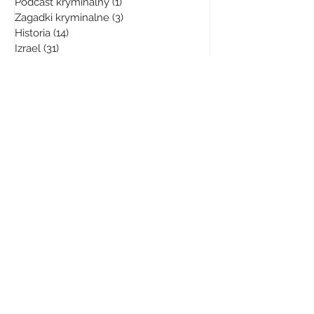
Podcast kryminalny
(1)
1 post
Zagadki kryminalne
(3)
3 posty
Historia
(14)
14 postów
Izrael
(31)
31 postów
Ciekawostki
(24)
24 posty
turystyka
(13)
13 postów
podróże
(13)
13 postów
podróże po Izraelu
(15)
15 postów
ziemia święta
(8)
8 postów
zwiedzanie
(9)
9 postów
przewodnik turystyczny
(9)
9 postów
Jerozolima
(2)
2 posty
relacje polsko-izraelskie
(6)
6 postów
wywiad
(4)
4 posty
Tel-Aviv
(15)
15 postów
technologie
(1)
1 post
Pegasus
(2)
2 posty
live
(1)
1 post
na żywo
(2)
2 posty
Ukraina
(2)
2 posty
Wojna na Ukrainie
(1)
1 post