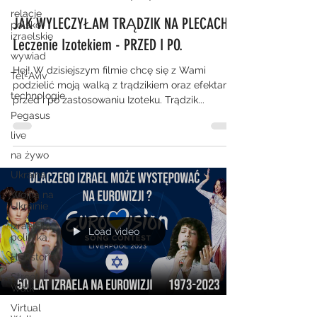
relacje
JAK WYLECZYŁAM TRĄDZIK NA PLECACH?
polsko-
izraelskie
Leczenie Izotekiem - PRZED I PO.
wywiad
Hej! W dzisiejszym filmie chcę się z Wami
Tel-Aviv
podzielić moją walką z trądzikiem oraz efektami
technologie
przed i po zastosowaniu Izoteku. Trądzik...
Pegasus
live
na żywo
Ukraina
Wojna na
Ukrainie
Izraelska
Load video
polityka
HERstoria
Street
Walk
Virtual