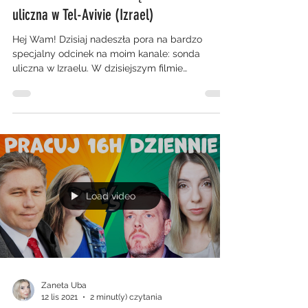
uliczna w Tel-Avivie (Izrael)
Hej Wam! Dzisiaj nadeszła pora na bardzo
specjalny odcinek na moim kanale: sonda
uliczna w Izraelu. W dzisiejszym filmie
zapytamy...
Load video
Zaneta Uba
12 lis 2021
2 minut(y) czytania