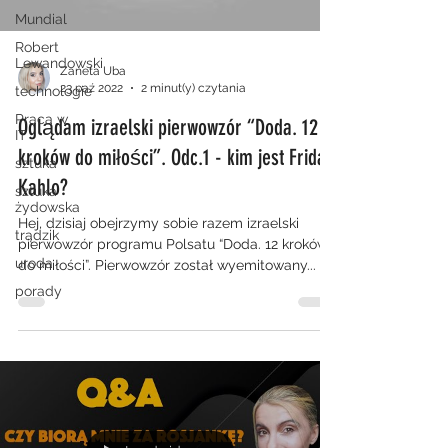
Mundial
Robert
Lewandowski
Zaneta Uba
23 paź 2022
2 minut(y) czytania
technologie
Praca w
Oglądam izraelski pierwowzór “Doda. 12
IT
kroków do miłości”. Odc.1 - kim jest Frida
sztuka
Kahlo?
sztuka
żydowska
Hej, dzisiaj obejrzymy sobie razem izraelski
trądzik
pierwowzór programu Polsatu “Doda. 12 kroków
uroda
do miłości”. Pierwowzór został wyemitowany...
porady