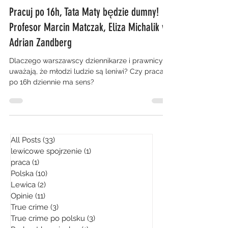
Pracuj po 16h, Tata Maty będzie dumny!
Profesor Marcin Matczak, Eliza Michalik vs
Adrian Zandberg
Dlaczego warszawscy dziennikarze i prawnicy
uważają, że młodzi ludzie są leniwi? Czy praca
po 16h dziennie ma sens?
All Posts
(33)
33 posty
lewicowe spojrzenie
(1)
1 post
praca
(1)
1 post
Polska
(10)
10 postów
Lewica
(2)
2 posty
Opinie
(11)
11 postów
True crime
(3)
3 posty
True crime po polsku
(3)
3 posty