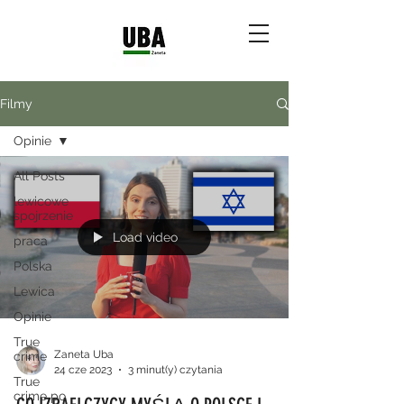
Filmy
Opinie
All Posts
lewicowe
spojrzenie
Load video
praca
Polska
Lewica
Opinie
True
Zaneta Uba
crime
24 cze 2023
3 minut(y) czytania
True
crime po