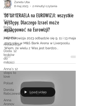
Walk
Zaneta Uba
8 maj 2023
2 minut(y) czytania
Akko
Hummus
50 lat IZRAELA na EUROWIZJI: wszystkie
Kawa
występy. Dlaczego Izrael może
Pride
występować na Eurowizji?
Month
jedzenie
Hej! Eurowizja 2023 odbędzie się 9, 11 i 13 maja
2023 roku w M&S Bank Arena w Liverpoolu.
restauracje
Wiem, że wielu z Was jest bardzo...
Doda. 12
kroków
do
miłości
Anna's 12
steps to
love
Polsat
Dorota
Load video
Rabczewska
Anna
Aronov