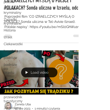
CO IZRAELCZYCY MYŚLĄ O POLSCE I
polsku
POLAKACH? Sonda uliczna w Izraelu, odc.2.
Podcast
kryminalny
Poprzedni film ‘CO IZRAELCZYCY MYŚLĄ O
Zagadki
POLSCE? Sonda uliczna w Tel-Avivie (Izrael).
kryminalne
Polskie napisy’: https://youtu.be/mSl0GhWu1mg
Historia
Hej!...
Izrael
Ciekawostki
turystyka
podróże
podróże
po
Izraelu
Load video
ziemia
święta
zwiedzanie
przewodnik
turystyczny
Zaneta Uba
Jerozolima
14 cze 2023
1 minut(y) czytania