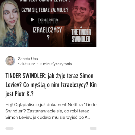
Load video
Zaneta Uba
12 lut 2022
2 minut(y) czytania
TINDER SWINDLER: jak żyje teraz Simon
Leviev? Co myślą o nim Izraelczycy? Kim
jest Piotr K.?
Hej! Oglądaliście już dokument Netflixa “Tinder
Swindler”? Zastanawiacie się, co robi teraz
Simon Leviev, jak udało mu się wyjść po 5...