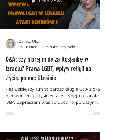
Load video
Zaneta Uba
26 lut 2022
2 minut(y) czytania
Q&A: czy biorą mnie za Rosjankę w
Izraelu? Prawa LGBT, wpływ religii na
życie, pomoc Ukrainie
Hej! Dzisiejszy film to bardzo długie Q&A z okazji
przekroczenia 3 tysięcy subskrybcji na kanale
UBA. Zapraszam Was serdecznie, poruszymy...