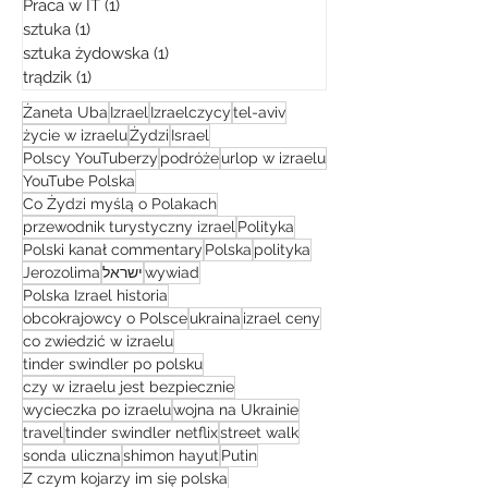
Praca w IT
(1)
1 post
sztuka
(1)
1 post
sztuka żydowska
(1)
1 post
trądzik
(1)
1 post
Żaneta Uba
Izrael
Izraelczycy
tel-aviv
życie w izraelu
Żydzi
Israel
Polscy YouTuberzy
podróże
urlop w izraelu
YouTube Polska
Co Żydzi myślą o Polakach
przewodnik turystyczny izrael
Polityka
Polski kanał commentary
Polska
polityka
Jerozolima
ישראל
wywiad
Polska Izrael historia
obcokrajowcy o Polsce
ukraina
izrael ceny
co zwiedzić w izraelu
tinder swindler po polsku
czy w izraelu jest bezpiecznie
wycieczka po izraelu
wojna na Ukrainie
travel
tinder swindler netflix
street walk
sonda uliczna
shimon hayut
Putin
Z czym kojarzy im się polska