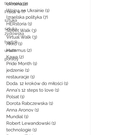
technologie
Ukraina
(2)
2 posty
Wojna na Ukrainie
(1)
1 post
Praca w IT
Izraelska polityka
(7)
7 postów
sztuka
HERstoria
(1)
1 post
sztuka
Street Walk
(3)
3 posty
żydowska
Virtual Walk
(3)
3 posty
trądzik
Akko
(1)
1 post
Hummus
(2)
2 posty
uroda
Kawa
(2)
2 posty
porady
Pride Month
(1)
1 post
jedzenie
(1)
1 post
restauracje
(1)
1 post
Doda. 12 kroków do miłości
(1)
1 post
Anna's 12 steps to love
(1)
1 post
Polsat
(1)
1 post
Dorota Rabczewska
(1)
1 post
Anna Aronov
(1)
1 post
Mundial
(1)
1 post
Robert Lewandowski
(1)
1 post
technologie
(1)
1 post