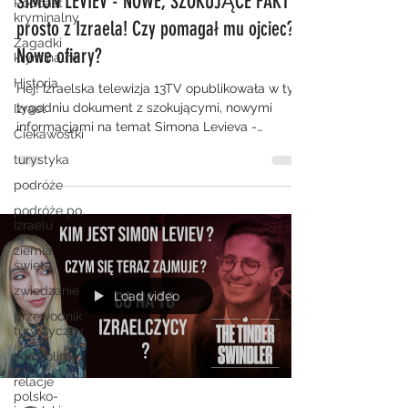
SIMON LEVIEV - NOWE, SZOKUJĄCE FAKTY
Podcast
kryminalny
prosto z Izraela! Czy pomagał mu ojciec?
Zagadki
Nowe ofiary?
kryminalne
Historia
Hej! Izraelska telewizja 13TV opublikowała w tym
tygodniu dokument z szokującymi, nowymi
Izrael
informacjami na temat Simona Levieva -
Ciekawostki
Oszusta z...
turystyka
podróże
podróże po
Izraelu
ziemia
święta
zwiedzanie
Load video
przewodnik
turystyczny
Jerozolima
relacje
polsko-