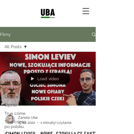
Filmy
All Posts
All Posts
lewicowe
spojrzenie
Load video
praca
Polska
Lewica
Opinie
True crime
Zaneta Uba
True crime
19 lut 2022
1 minut(y) czytania
po polsku