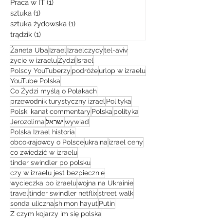
Praca w IT
(1)
1 post
sztuka
(1)
1 post
sztuka żydowska
(1)
1 post
trądzik
(1)
1 post
Żaneta Uba
Izrael
Izraelczycy
tel-aviv
życie w izraelu
Żydzi
Israel
Polscy YouTuberzy
podróże
urlop w izraelu
YouTube Polska
Co Żydzi myślą o Polakach
przewodnik turystyczny izrael
Polityka
Polski kanał commentary
Polska
polityka
Jerozolima
ישראל
wywiad
Polska Izrael historia
obcokrajowcy o Polsce
ukraina
izrael ceny
co zwiedzić w izraelu
tinder swindler po polsku
czy w izraelu jest bezpiecznie
wycieczka po izraelu
wojna na Ukrainie
travel
tinder swindler netflix
street walk
sonda uliczna
shimon hayut
Putin
Z czym kojarzy im się polska