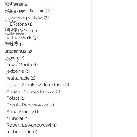
technologie
Ukraina
(2)
2 posty
Wojna na Ukrainie
(1)
1 post
Praca w IT
Izraelska polityka
(7)
7 postów
sztuka
HERstoria
(1)
1 post
sztuka
Street Walk
(3)
3 posty
żydowska
Virtual Walk
(3)
3 posty
trądzik
Akko
(1)
1 post
Hummus
(2)
2 posty
uroda
Kawa
(2)
2 posty
porady
Pride Month
(1)
1 post
jedzenie
(1)
1 post
restauracje
(1)
1 post
Doda. 12 kroków do miłości
(1)
1 post
Anna's 12 steps to love
(1)
1 post
Polsat
(1)
1 post
Dorota Rabczewska
(1)
1 post
Anna Aronov
(1)
1 post
Mundial
(1)
1 post
Robert Lewandowski
(1)
1 post
technologie
(1)
1 post