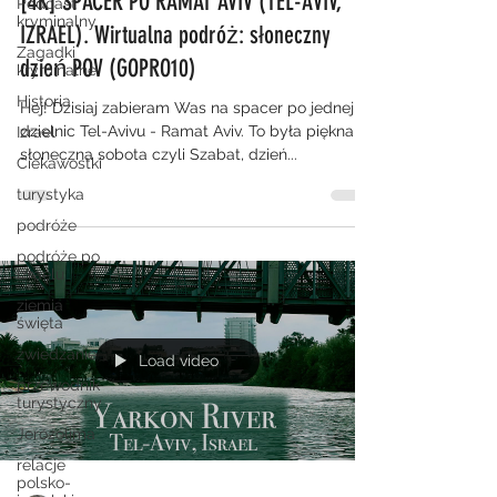
[4K] SPACER PO RAMAT AVIV (TEL-AVIV,
Podcast
kryminalny
IZRAEL). Wirtualna podróż: słoneczny
Zagadki
dzień POV (GOPRO10)
kryminalne
Historia
Hej! Dzisiaj zabieram Was na spacer po jednej z
dzielnic Tel-Avivu - Ramat Aviv. To była piękna,
Izrael
słoneczna sobota czyli Szabat, dzień...
Ciekawostki
turystyka
podróże
podróże po
Izraelu
ziemia
święta
zwiedzanie
Load video
przewodnik
turystyczny
Jerozolima
relacje
polsko-