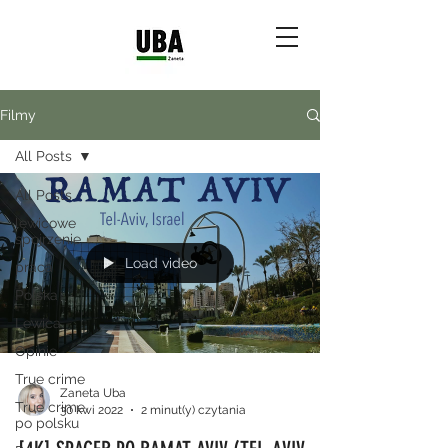
Filmy
All Posts
All Posts
lewicowe
spojrzenie
Load video
praca
Polska
Lewica
Opinie
True crime
Zaneta Uba
True crime
30 kwi 2022
2 minut(y) czytania
po polsku