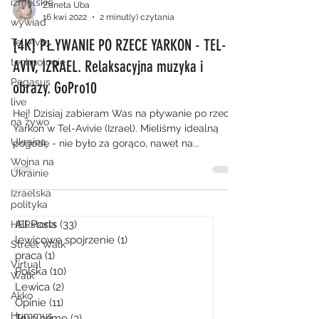
izraelskie
Zaneta Uba
16 kwi 2022
2 minut(y) czytania
wywiad
[4K] PŁYWANIE PO RZECE YARKON - TEL-
Tel-Aviv
technologie
AVIV, IZRAEL. Relaksacyjna muzyka i
Pegasus
obrazy. GoPro10
live
Hej! Dzisiaj zabieram Was na pływanie po rzece
na żywo
Yarkon w Tel-Avivie (Izrael). Mieliśmy idealną
Ukraina
pogodę - nie było za gorąco, nawet na...
Wojna na
Ukrainie
Izraelska
polityka
All Posts
(33)
33 posty
HERstoria
lewicowe spojrzenie
(1)
1 post
Street Walk
praca
(1)
1 post
Virtual
Polska
(10)
10 postów
Walk
Lewica
(2)
2 posty
Akko
Opinie
(11)
11 postów
Hummus
True crime
(3)
3 posty