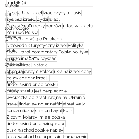
trądzik
(1)
1 post
Mundial
Żaneta Uba
Izrael
Izraelczycy
tel-aviv
Robert
życie w izraelu
Żydzi
Israel
Lewandowski
Polscy YouTuberzy
podróże
urlop w izraelu
technologie
YouTube Polska
Praca w
Co Żydzi myślą o Polakach
IT
przewodnik turystyczny izrael
Polityka
sztuka
Polski kanał commentary
Polska
polityka
Jerozolima
ישראל
wywiad
sztuka
żydowska
Polska Izrael historia
obcokrajowcy o Polsce
ukraina
izrael ceny
trądzik
co zwiedzić w izraelu
uroda
tinder swindler po polsku
porady
czy w izraelu jest bezpiecznie
wycieczka po izraelu
wojna na Ukrainie
travel
tinder swindler netflix
street walk
sonda uliczna
shimon hayut
Putin
Z czym kojarzy im się polska
tinder swindler
relaxing video
bliski wschód
polskie napisy
bliski wschód bazar
polskie tłumaczenie