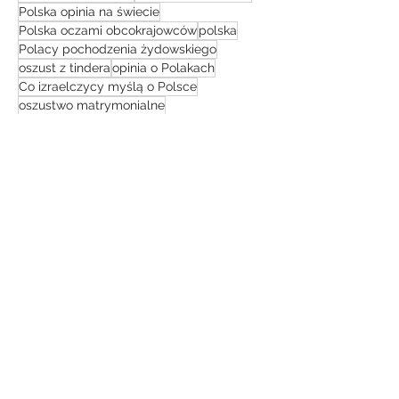
Polska opinia na świecie
Polska oczami obcokrajowców
polska
Polacy pochodzenia żydowskiego
oszust z tindera
opinia o Polakach
Co izraelczycy myślą o Polsce
oszustwo matrymonialne
netflix film dokumentalny
netflix
kuchnia izraelska
LGBT
konflikt na bliskim wschodzie
pielgrzymka do ziemi świętej
muzułmanie
jestem z polski
jak pomóc Ukrainie
Co zobaczyć w izraelu
Yair Lapid
UBA
Izrael Polska relacje
izrael przewodnik turystyczny
co myślą o Polakach
Izrael bezpieczeństwo
taglit
technologie
simon leviev
IDF
historia izraela
żydzi
gopro 10 4k
podróż
Izraelska Armia
sierpień 2023
(1)
1 post
czerwiec 2023
(2)
2 posty
maj 2023
(1)
1 post