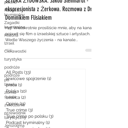
SZTUKA ŻYDOWSKA: Jakob Steinhardt -
polsku
ekspresjonista z Żerkowa. Rozmowa z Dr
Podcast
kryminalny
Dominikiem Flisiakiem
Zagadki
kryminalne
Hej! Wielokrotnie prosiliście mnie, aby na kanale
pojawił się film o izraelskiej sztuce i artystach.
Historia
Wedle Waszego życzenia - na kanale...
Izrael
Ciekawostki
turystyka
podróże
All Posts
(33)
33 posty
podróże
lewicowe spojrzenie
(1)
1 post
po
Izraelu
praca
(1)
1 post
Polska
(10)
10 postów
ziemia
święta
Lewica
(2)
2 posty
Opinie
(11)
11 postów
zwiedzanie
True crime
(3)
3 posty
przewodnik
True crime po polsku
(3)
3 posty
turystyczny
Podcast kryminalny
(1)
1 post
Jerozolima