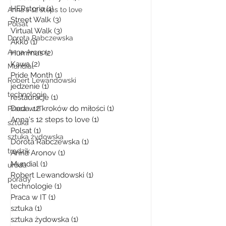
HERstoria
(1)
1 post
Anna's 12 steps to love
Street Walk
(3)
3 posty
Polsat
Virtual Walk
(3)
3 posty
Dorota Rabczewska
Akko
(1)
1 post
Anna Aronov
Hummus
(2)
2 posty
Kawa
(2)
2 posty
Mundial
Pride Month
(1)
1 post
Robert Lewandowski
jedzenie
(1)
1 post
technologie
restauracje
(1)
1 post
Doda. 12 kroków do miłości
(1)
1 post
Praca w IT
Anna's 12 steps to love
(1)
1 post
sztuka
Polsat
(1)
1 post
sztuka żydowska
Dorota Rabczewska
(1)
1 post
trądzik
Anna Aronov
(1)
1 post
Mundial
(1)
1 post
uroda
Robert Lewandowski
(1)
1 post
porady
technologie
(1)
1 post
Praca w IT
(1)
1 post
sztuka
(1)
1 post
sztuka żydowska
(1)
1 post