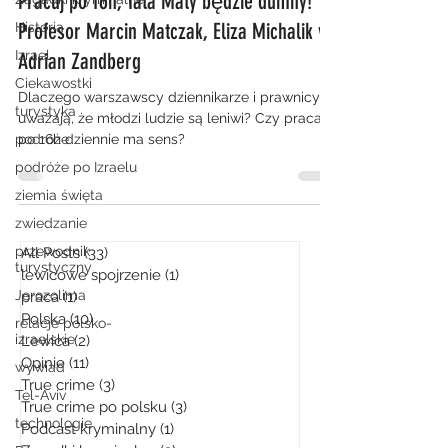
Pracuj po 16h, Tata Maty będzie dumny!
Profesor Marcin Matczak, Eliza Michalik vs
Historia
Izrael
Adrian Zandberg
Ciekawostki
Dlaczego warszawscy dziennikarze i prawnicy
turystyka
uważają, że młodzi ludzie są leniwi? Czy praca
podróże
po 16h dziennie ma sens?
podróże po Izraelu
ziemia święta
zwiedzanie
przewodnik
All Posts
(33)
33 posty
turystyczny
lewicowe spojrzenie
(1)
1 post
Jerozolima
praca
(1)
1 post
Polska
(10)
10 postów
relacje polsko-
izraelskie
Lewica
(2)
2 posty
Opinie
(11)
11 postów
wywiad
True crime
(3)
3 posty
Tel-Aviv
True crime po polsku
(3)
3 posty
technologie
Podcast kryminalny
(1)
1 post