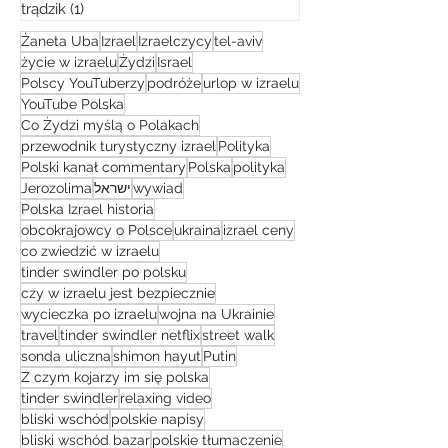
trądzik
(1)
1 post
Żaneta Uba
Izrael
Izraelczycy
tel-aviv
życie w izraelu
Żydzi
Israel
Polscy YouTuberzy
podróże
urlop w izraelu
YouTube Polska
Co Żydzi myślą o Polakach
przewodnik turystyczny izrael
Polityka
Polski kanał commentary
Polska
polityka
Jerozolima
ישראל
wywiad
Polska Izrael historia
obcokrajowcy o Polsce
ukraina
izrael ceny
co zwiedzić w izraelu
tinder swindler po polsku
czy w izraelu jest bezpiecznie
wycieczka po izraelu
wojna na Ukrainie
travel
tinder swindler netflix
street walk
sonda uliczna
shimon hayut
Putin
Z czym kojarzy im się polska
tinder swindler
relaxing video
bliski wschód
polskie napisy
bliski wschód bazar
polskie tłumaczenie