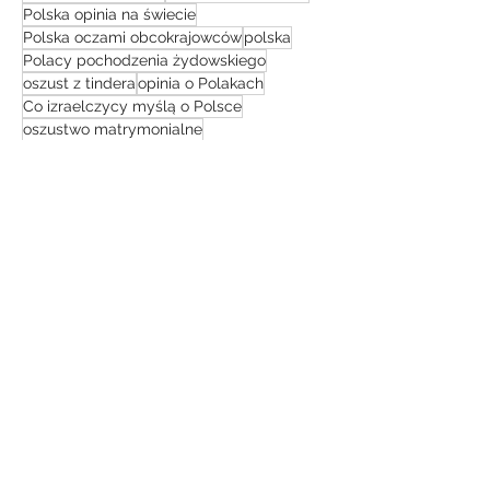
Polska opinia na świecie
Polska oczami obcokrajowców
polska
Polacy pochodzenia żydowskiego
oszust z tindera
opinia o Polakach
Co izraelczycy myślą o Polsce
oszustwo matrymonialne
netflix film dokumentalny
netflix
kuchnia izraelska
LGBT
konflikt na bliskim wschodzie
pielgrzymka do ziemi świętej
muzułmanie
jestem z polski
jak pomóc Ukrainie
Co zobaczyć w izraelu
Yair Lapid
UBA
Izrael Polska relacje
izrael przewodnik turystyczny
co myślą o Polakach
Izrael bezpieczeństwo
taglit
technologie
simon leviev
IDF
historia izraela
żydzi
gopro 10 4k
podróż
Izraelska Armia
sierpień 2023
(1)
1 post
czerwiec 2023
(2)
2 posty
maj 2023
(1)
1 post