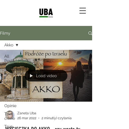
Filmy
Akko
All
Posts
lewicowe
spojrzenie
Load video
praca
Polska
Lewica
Opinie
Zaneta Uba
True
26 mar 2022
2 minut(y) czytania
crime
True