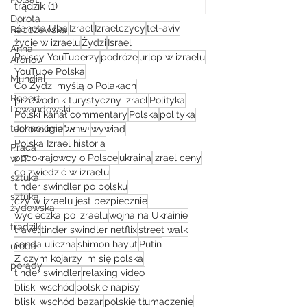
trądzik
(1)
1 post
Dorota
Żaneta Uba
Izrael
Izraelczycy
tel-aviv
Rabczewska
życie w izraelu
Żydzi
Israel
Anna
Polscy YouTuberzy
podróże
urlop w izraelu
Aronov
YouTube Polska
Mundial
Co Żydzi myślą o Polakach
Robert
przewodnik turystyczny izrael
Polityka
Lewandowski
Polski kanał commentary
Polska
polityka
technologie
Jerozolima
ישראל
wywiad
Polska Izrael historia
Praca
obcokrajowcy o Polsce
ukraina
izrael ceny
w IT
co zwiedzić w izraelu
sztuka
tinder swindler po polsku
sztuka
czy w izraelu jest bezpiecznie
żydowska
wycieczka po izraelu
wojna na Ukrainie
trądzik
travel
tinder swindler netflix
street walk
sonda uliczna
shimon hayut
Putin
uroda
Z czym kojarzy im się polska
porady
tinder swindler
relaxing video
bliski wschód
polskie napisy
bliski wschód bazar
polskie tłumaczenie