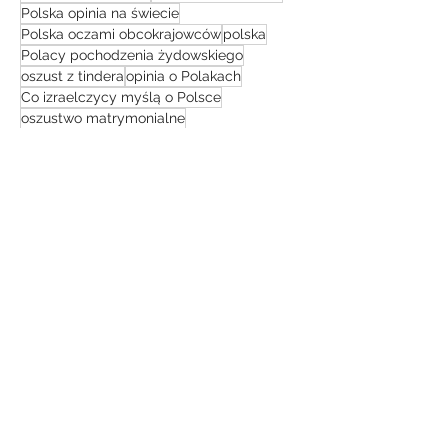
Polska opinia na świecie
Polska oczami obcokrajowców
polska
Polacy pochodzenia żydowskiego
oszust z tindera
opinia o Polakach
Co izraelczycy myślą o Polsce
oszustwo matrymonialne
netflix film dokumentalny
netflix
kuchnia izraelska
LGBT
konflikt na bliskim wschodzie
pielgrzymka do ziemi świętej
muzułmanie
jestem z polski
jak pomóc Ukrainie
Co zobaczyć w izraelu
Yair Lapid
UBA
Izrael Polska relacje
izrael przewodnik turystyczny
co myślą o Polakach
Izrael bezpieczeństwo
taglit
technologie
simon leviev
IDF
historia izraela
żydzi
gopro 10 4k
podróż
Izraelska Armia
sierpień 2023
(1)
1 post
czerwiec 2023
(2)
2 posty
maj 2023
(1)
1 post