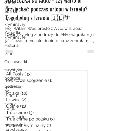
WYCIECZKA DO AKKO - czy warto tu
crime
po
przyjechać podczas urlopu w Izraelu?
polsku
Travel vlog z Izraela 🇮🇱🌴
Podcast
kryminalny
Hej! Witam Was prosto z Akko w Izraelu!
Zagadki
Dzisiejszy vlog z podróży do Akko nagrałam już
kryminalne
jakiś czas temu, ale dopiero teraz zebrałam się,...
Historia
Izrael
Ciekawostki
turystyka
All Posts
(33)
33 posty
podróże
lewicowe spojrzenie
(1)
1 post
podróże
praca
(1)
1 post
po
Polska
(10)
10 postów
Izraelu
Lewica
(2)
2 posty
ziemia
Opinie
(11)
11 postów
święta
True crime
(3)
3 posty
zwiedzanie
True crime po polsku
(3)
3 posty
przewodnik
Podcast kryminalny
(1)
1 post
turystyczny