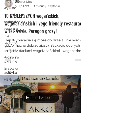
izraelskie
Zaneta Uba
18 lip 2022
1 minut(y) czytania
wywiad
10 NAJLEPSZYCH wegańskich,
Tel-Aviv
technologie
wegetariańskich i vege friendly restauracji
Pegasus
w Tel-Avivie. Paragon grozy!
live
Hej! Wybieracie się może do Izraela i nie wiecie
na żywo
gdzie można dobrze zjeść? Szukacie dobrych
Ukraina
miejsc z daniami wegetariańskimi i wegańskimi...
Wojna na
Ukrainie
Izraelska
polityka
HERstoria
Street Walk
Virtual
Walk
Load video
Akko
Hummus