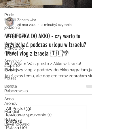
Kawa
Pride
Month
Zaneta Uba
26 mar 2022
2 minut(y) czytania
jedzenie
WYCIECZKA DO AKKO - czy warto tu
restauracje
przyjechać podczas urlopu w Izraelu?
Doda. 12
kroków do
Travel vlog z Izraela 🇮🇱🌴
miłości
Anna's 12
Hej! Witam Was prosto z Akko w Izraelu!
steps to
Dzisiejszy vlog z podróży do Akko nagrałam już
love
jakiś czas temu, ale dopiero teraz zebrałam się,...
Polsat
Dorota
Rabczewska
Anna
Aronov
All Posts
(33)
33 posty
Mundial
lewicowe spojrzenie
(1)
1 post
Robert
praca
(1)
1 post
Lewandowski
Polska
(10)
10 postów