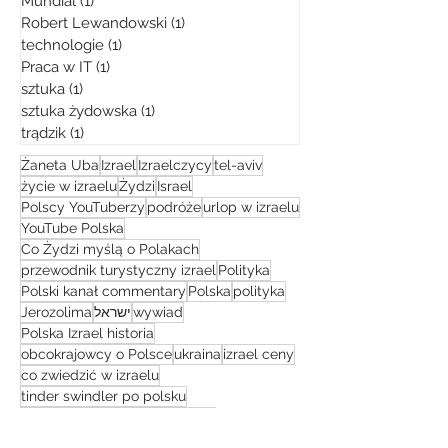
Mundial
(1)
1 post
Robert Lewandowski
(1)
1 post
technologie
(1)
1 post
Praca w IT
(1)
1 post
sztuka
(1)
1 post
sztuka żydowska
(1)
1 post
trądzik
(1)
1 post
Żaneta Uba
Izrael
Izraelczycy
tel-aviv
życie w izraelu
Żydzi
Israel
Polscy YouTuberzy
podróże
urlop w izraelu
YouTube Polska
Co Żydzi myślą o Polakach
przewodnik turystyczny izrael
Polityka
Polski kanał commentary
Polska
polityka
Jerozolima
ישראל
wywiad
Polska Izrael historia
obcokrajowcy o Polsce
ukraina
izrael ceny
co zwiedzić w izraelu
tinder swindler po polsku
czy w izraelu jest bezpiecznie
wycieczka po izraelu
wojna na Ukrainie