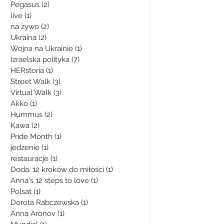
Pegasus
(2)
2 posty
live
(1)
1 post
na żywo
(2)
2 posty
Ukraina
(2)
2 posty
Wojna na Ukrainie
(1)
1 post
Izraelska polityka
(7)
7 postów
HERstoria
(1)
1 post
Street Walk
(3)
3 posty
Virtual Walk
(3)
3 posty
Akko
(1)
1 post
Hummus
(2)
2 posty
Kawa
(2)
2 posty
Pride Month
(1)
1 post
jedzenie
(1)
1 post
restauracje
(1)
1 post
Doda. 12 kroków do miłości
(1)
1 post
Anna's 12 steps to love
(1)
1 post
Polsat
(1)
1 post
Dorota Rabczewska
(1)
1 post
Anna Aronov
(1)
1 post