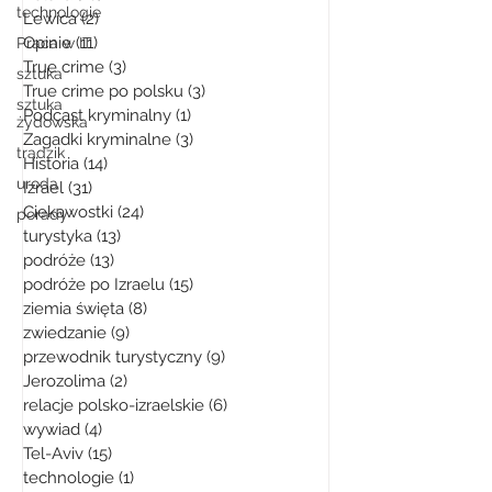
technologie
Lewica
(2)
2 posty
Opinie
(11)
11 postów
Praca w IT
True crime
(3)
3 posty
sztuka
True crime po polsku
(3)
3 posty
sztuka
Podcast kryminalny
(1)
1 post
żydowska
Zagadki kryminalne
(3)
3 posty
trądzik
Historia
(14)
14 postów
uroda
Izrael
(31)
31 postów
Ciekawostki
(24)
24 posty
porady
turystyka
(13)
13 postów
podróże
(13)
13 postów
podróże po Izraelu
(15)
15 postów
ziemia święta
(8)
8 postów
zwiedzanie
(9)
9 postów
przewodnik turystyczny
(9)
9 postów
Jerozolima
(2)
2 posty
relacje polsko-izraelskie
(6)
6 postów
wywiad
(4)
4 posty
Tel-Aviv
(15)
15 postów
technologie
(1)
1 post