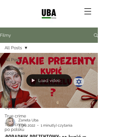
Filmy
All Posts
All Posts
lewicowe
spojrzenie
Load video
praca
Polska
Lewica
Opinie
True crime
Zaneta Uba
True crime
3 gru 2022
1 minut(y) czytania
po polsku