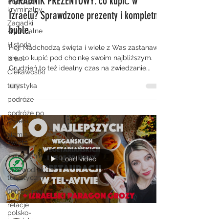
PORADNIK PREZENTOWY: co kupić w
Podcast
kryminalny
Izraelu? Sprawdzone prezenty i kompletne
Zagadki
buble.
kryminalne
Historia
Hej! Nadchodzą święta i wiele z Was zastanawia
się, co kupić pod choinkę swoim najbliższym.
Izrael
Grudzień to też idealny czas na zwiedzanie...
Ciekawostki
turystyka
podróże
podróże po
Izraelu
ziemia
święta
zwiedzanie
Load video
przewodnik
turystyczny
Jerozolima
relacje
polsko-