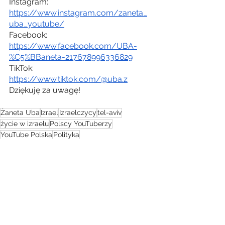
Instagram: 
https://www.instagram.com/zaneta_
uba_youtube/
Facebook: 
https://www.facebook.com/UBA-
%C5%BBaneta-217678996336829
TikTok: 
https://www.tiktok.com/@uba.z
Dziękuję za uwagę!
Żaneta Uba
Izrael
Izraelczycy
tel-aviv
życie w izraelu
Polscy YouTuberzy
YouTube Polska
Polityka
Co Żydzi myślą o Polakach
Polska
Polski kanał commentary
ukraina
emigracja
Putin
wojna na Ukrainie
jak pomóc Ukrainie
LGBT
sonda uliczna
Rosja
Rosjanka
prawa LGBT
małżeństwa jednopłciowe
adopcja dzieci LGBT
wpływ religii na życie
państwo wyznaniowe
imigranci
jak oszczędzać
jak inwestować
praca w izraelu
atak rekinów