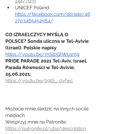
244/?d=n
UNICEF Poland:  
https://facebook.com/donate/46
2703465452564/
CO IZRAELCZYCY MYŚLĄ O 
POLSCE? Sonda uliczna w Tel-Avivie 
(Izrael). Polskie napisy
: 
https://youtu.be/mSl0GhWu1mg
PRIDE PARADE 2021 Tel-Aviv, Israel. 
Parada Równości w Tel-Avivie, 
25.06.2021:
https://youtu.be/09tS_-0vfwc
Możecie mnie śledzić na innych social 
mediach:
Wesprzyj mnie na Patronite: 
https://patronite.pl/uba/description