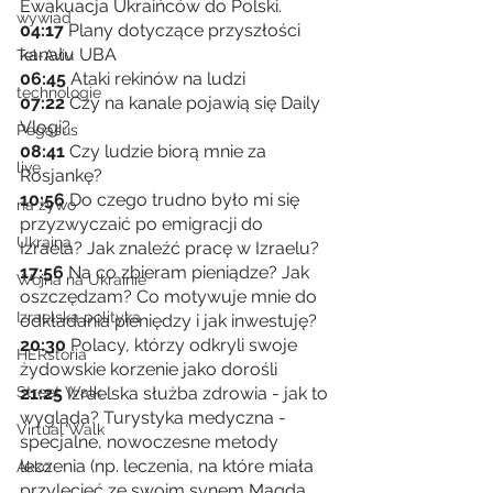
Ewakuacja Ukraińców do Polski. 
wywiad
04:17
 Plany dotyczące przyszłości 
kanału UBA
Tel-Aviv
06:45
 Ataki rekinów na ludzi 
technologie
07:22
 Czy na kanale pojawią się Daily 
Vlogi? 
Pegasus
08:41
 Czy ludzie biorą mnie za 
live
Rosjankę?
10:56
 Do czego trudno było mi się 
na żywo
przyzwyczaić po emigracji do 
Ukraina
Izraela? Jak znaleźć pracę w Izraelu?
17:56
 Na co zbieram pieniądze? Jak 
Wojna na Ukrainie
oszczędzam? Co motywuje mnie do 
Izraelska polityka
odkładania pieniędzy i jak inwestuję?
20:30
 Polacy, którzy odkryli swoje 
HERstoria
żydowskie korzenie jako dorośli
21:25
 Izraelska służba zdrowia - jak to 
Street Walk
wygląda? Turystyka medyczna - 
Virtual Walk
specjalne, nowoczesne metody 
leczenia (np. leczenia, na które miała 
Akko
przylecieć ze swoim synem Magda 