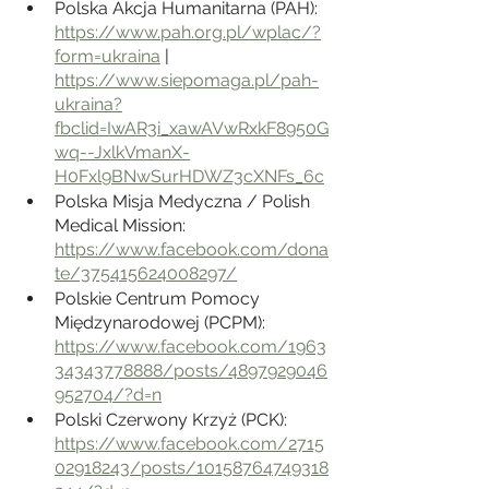
Polska Akcja Humanitarna (PAH):  
https://www.pah.org.pl/wplac/?
form=ukraina
 | 
https://www.siepomaga.pl/pah-
ukraina?
fbclid=IwAR3i_xawAVwRxkF8950G
wq--JxlkVmanX-
H0Fxl9BNwSurHDWZ3cXNFs_6c
Polska Misja Medyczna / Polish 
Medical Mission: 
https://www.facebook.com/dona
te/375415624008297/
Polskie Centrum Pomocy 
Międzynarodowej (PCPM): 
https://www.facebook.com/1963
34343778888/posts/4897929046
952704/?d=n
Polski Czerwony Krzyż (PCK): 
https://www.facebook.com/2715
02918243/posts/10158764749318