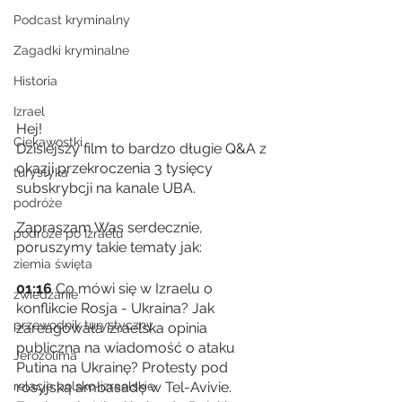
Podcast kryminalny
Zagadki kryminalne
Historia
Izrael
Hej! 
Ciekawostki
Dzisiejszy film to bardzo długie Q&A z 
okazji przekroczenia 3 tysięcy 
turystyka
subskrybcji na kanale UBA. 
podróże
Zapraszam Was serdecznie, 
podróże po Izraelu
poruszymy takie tematy jak:
ziemia święta
01:16
 Co mówi się w Izraelu o 
zwiedzanie
konflikcie Rosja - Ukraina? Jak 
przewodnik turystyczny
zareagowała izraelska opinia 
publiczna na wiadomość o ataku 
Jerozolima
Putina na Ukrainę? Protesty pod 
rosyjską ambasadę w Tel-Avivie. 
relacje polsko-izraelskie