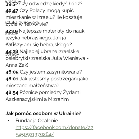
Praca w IT
39:52
 Czy odwiedzę kiedyś Łódź?
40:47
 Czy Polacy mogą kupić 
sztuka
mieszkanie w Izraelu? Ile kosztuje 
sztuka żydowska
życie w Tel-Avivie?
42:19
 Najlepsze materiały do nauki 
trądzik
języka hebrajskiego. Jak ja 
uroda
nauczyłam się hebrajskiego?
44:28
 Najlepiej ubrane izraelskie 
porady
celebrytki (izraelska Julia Wieniawa - 
Anna Zak)
46:05
 Czy jestem zasymilowana?
48:01
 Jak jesteśmy postrzegani jako 
mieszane małżeństwo? 
48:54
 Różnice pomiędzy Żydami 
Aszkenazyjskimi a Mizrahim
Jak pomóc osobom w Ukrainie? 
Fundacja Ocalenie: 
https://facebook.com/donate/27
5450921370284/