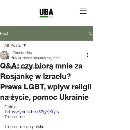
Post
All Posts
Zaneta Uba
All Posts
26 lut 2022
2 minut(y) czytania
Q&A: czy biorą mnie za
lewicowe spojrzenie
Rosjankę w Izraelu?
praca
Prawa LGBT, wpływ religii
Polska
na życie, pomoc Ukrainie
Lewica
Opinie
https://youtu.be/8Ei3YjKfyls
True crime
True crime po polsku