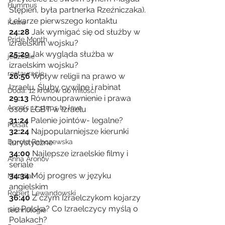
Hummus
Stępień, była partnerka Rzeźniczaka). 
Lekarze pierwszego kontaktu
Kawa
24:28
 Jak wymigać się od służby w 
Pride Month
izraelskim wojsku?
25:29
 Jak wygląda służba w 
jedzenie
izraelskim wojsku? 
restauracje
26:56
 Wpływ religii na prawo w 
Izraelu. Śluby cywilne i rabinat
Doda. 12 kroków do miłości
29:13
 Równouprawnienie i prawa 
Anna's 12 steps to love
osób LGBT w Izraelu
31:24
 Palenie jointów- legalne?
Polsat
32:24
 Najpopularniejsze kierunki 
turystyczne
Dorota Rabczewska
34:00
 Najlepsze izraelskie filmy i 
Anna Aronov
seriale
34:34
 Mój progres w języku 
Mundial
angielskim
Robert Lewandowski
36:40
 Z czym Izraelczykom kojarzy 
się Polska? Co Izraelczycy myślą o 
technologie
Polakach?