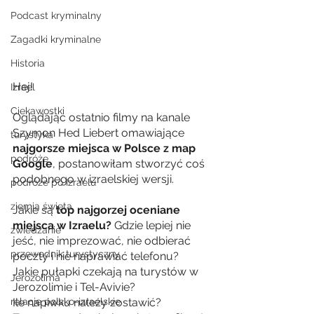
Podcast kryminalny
Zagadki kryminalne
Historia
Hej! 
Izrael
Ciekawostki
Oglądając ostatnio filmy na kanale 
Szymon Hed Liebert omawiające
turystyka
najgorsze miejsca w Polsce z map 
podróże
Google
, postanowiłam stworzyć coś 
podobnego w izraelskiej wersji.
podróże po Izraelu
ziemia święta
Jakie są 
top najgorzej oceniane 
miejsca w Izraelu?
 Gdzie lepiej nie 
zwiedzanie
jeść, nie imprezować, nie odbierać 
przewodnik turystyczny
poczty i nie naprawiać telefonu?
Jakie pułapki czekają na turystów w 
Jerozolima
Jerozolimie i Tel-Avivie? 
Ile napiwku należy zostawić?
relacje polsko-izraelskie