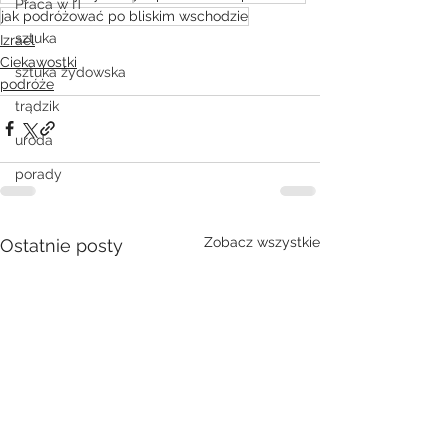
Praca w IT
jak podróżować po bliskim wschodzie
sztuka
Izrael
Ciekawostki
sztuka żydowska
podróże
trądzik
uroda
porady
Zobacz wszystkie
Ostatnie posty