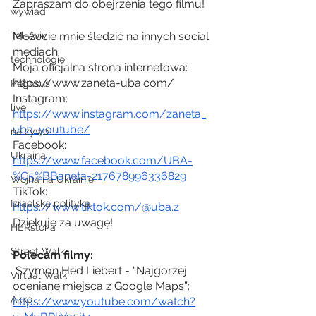
Zapraszam do obejrzenia tego filmu!
wywiad
Możecie mnie śledzić na innych social 
Tel-Aviv
mediach:
technologie
Moja oficjalna strona internetowa: 
https://www.zaneta-uba.com/
Pegasus
Instagram: 
live
https://www.instagram.com/zaneta_
uba_youtube/
na żywo
Facebook: 
Ukraina
https://www.facebook.com/UBA-
%C5%BBaneta-217678996336829
Wojna na Ukrainie
TikTok: 
Izraelska polityka
https://www.tiktok.com/@uba.z
Dziękuję za uwagę!
HERstoria
Street Walk
Polecam filmy:
 Szymon Hed Liebert - “Najgorzej 
Virtual Walk
oceniane miejsca z Google Maps”: 
Akko
https://www.youtube.com/watch?