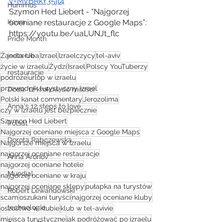
v=MvBRkY35jt4
Hummus
Szymon Hed Liebert - “Najgorzej 
oceniane restauracje z Google Maps”: 
Kawa
https://youtu.be/uaLUNJt_flc
Pride Month
Żaneta Uba
Izrael
Izraelczycy
tel-aviv
jedzenie
życie w izraelu
Żydzi
Israel
Polscy YouTuberzy
restauracje
podróże
urlop w izraelu
przewodnik turystyczny izrael
Doda. 12 kroków do miłości
Polski kanał commentary
Jerozolima
Anna's 12 steps to love
czy w izraelu jest bezpiecznie
Szymon Hed Liebert
Polsat
Najgorzej oceniane miejsca z Google Maps
Dorota Rabczewska
Najgorsze miejsca w Izraelu
najgorzej oceniane restauracje
Anna Aronov
najgorzej oceniane hotele
Mundial
najgorzej oceniane w kraju
najgorzej oceniane sklepy
pułapka na turystów
Robert Lewandowski
scam
oszukani turyści
najgorzej oceniane kluby
technologie
oszustwo w klubie
klub w tel-avivie
miejsca turystyczne
jak podróżować po izraelu