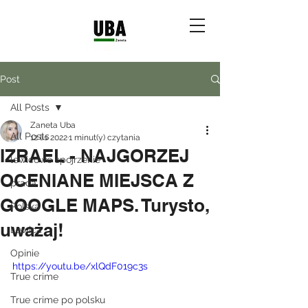
Post
All Posts
Zaneta Uba
All Posts
12 lis 2022
1 minut(y) czytania
IZRAEL - NAJGORZEJ
lewicowe spojrzenie
OCENIANE MIEJSCA Z
praca
GOOGLE MAPS. Turysto,
Polska
uważaj!
Lewica
Opinie
https://youtu.be/xlQdF019c3s
True crime
True crime po polsku