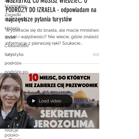
WSZYSTKO, CO MUSISZ WIEDZIEĆ O
Podcast
kryminalny
PODRÓŻY DO IZRAELA - odpowiadam na
Zagadki
najczęstsze pytania turystów
kryminalne
Historia
Wybieracie się do Izraela, ale macie mnóstwo
pytań i wątpliwości? Nie wiecie, gdzie znaleźć
Izrael
informacje z pierwszej ręki? Szukacie...
Ciekawostki
turystyka
podróże
podróże po
Izraelu
ziemia
święta
zwiedzanie
Load video
przewodnik
turystyczny
Jerozolima
relacje
polsko-