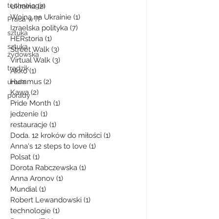
technologie
Ukraina
(2)
2 posty
Wojna na Ukrainie
(1)
1 post
Praca w IT
Izraelska polityka
(7)
7 postów
sztuka
HERstoria
(1)
1 post
sztuka
Street Walk
(3)
3 posty
żydowska
Virtual Walk
(3)
3 posty
trądzik
Akko
(1)
1 post
Hummus
(2)
2 posty
uroda
Kawa
(2)
2 posty
porady
Pride Month
(1)
1 post
jedzenie
(1)
1 post
restauracje
(1)
1 post
Doda. 12 kroków do miłości
(1)
1 post
Anna's 12 steps to love
(1)
1 post
Polsat
(1)
1 post
Dorota Rabczewska
(1)
1 post
Anna Aronov
(1)
1 post
Mundial
(1)
1 post
Robert Lewandowski
(1)
1 post
technologie
(1)
1 post