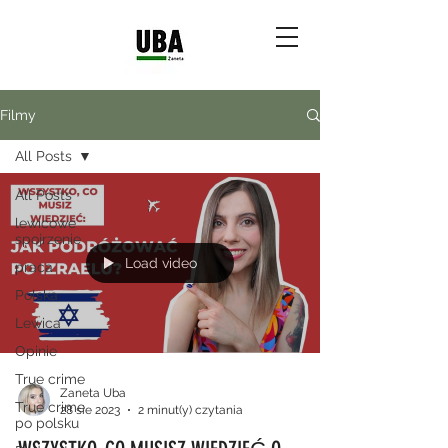
Filmy
All Posts
All Posts
lewicowe
spojrzenie
Load video
praca
Polska
Lewica
Opinie
True crime
Zaneta Uba
True crime
28 sie 2023
2 minut(y) czytania
po polsku