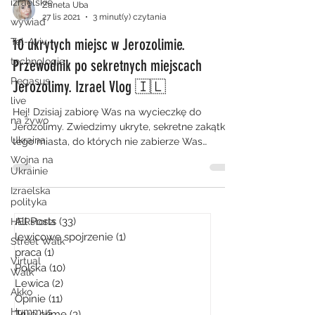
izraelskie
Zaneta Uba
27 lis 2021
3 minut(y) czytania
wywiad
10 ukrytych miejsc w Jerozolimie.
Tel-Aviv
technologie
Przewodnik po sekretnych miejscach
Pegasus
Jerozolimy. Izrael Vlog 🇮🇱
live
Hej! Dzisiaj zabiorę Was na wycieczkę do
na żywo
Jerozolimy. Zwiedzimy ukryte, sekretne zakątki
Ukraina
tego miasta, do których nie zabierze Was
żaden...
Wojna na
Ukrainie
Izraelska
polityka
All Posts
(33)
33 posty
HERstoria
lewicowe spojrzenie
(1)
1 post
Street Walk
praca
(1)
1 post
Virtual
Polska
(10)
10 postów
Walk
Lewica
(2)
2 posty
Akko
Opinie
(11)
11 postów
Hummus
True crime
(3)
3 posty