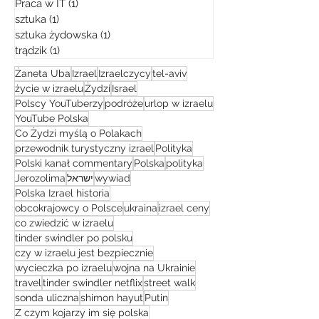
Praca w IT
(1)
1 post
sztuka
(1)
1 post
sztuka żydowska
(1)
1 post
trądzik
(1)
1 post
Żaneta Uba
Izrael
Izraelczycy
tel-aviv
życie w izraelu
Żydzi
Israel
Polscy YouTuberzy
podróże
urlop w izraelu
YouTube Polska
Co Żydzi myślą o Polakach
przewodnik turystyczny izrael
Polityka
Polski kanał commentary
Polska
polityka
Jerozolima
ישראל
wywiad
Polska Izrael historia
obcokrajowcy o Polsce
ukraina
izrael ceny
co zwiedzić w izraelu
tinder swindler po polsku
czy w izraelu jest bezpiecznie
wycieczka po izraelu
wojna na Ukrainie
travel
tinder swindler netflix
street walk
sonda uliczna
shimon hayut
Putin
Z czym kojarzy im się polska