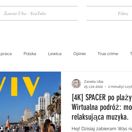
Żaneta Uba - YouTube
Filmy
praca
Polska
Lewica
Opinie
True crime
T
 kryminalne
Historia
Izrael
Ciekawostki
turysty
Zaneta Uba
25 cze 2022
2 minut(y) czy
[4K] SPACER po plaży 
ięta
zwiedzanie
przewodnik turystyczny
Jerozolima
Wirtualna podróż: mor
relaksująca muzyka.
iad
Tel-Aviv
technologie
Pegasus
live
na
Hej! Dzisiaj zabieram Was n