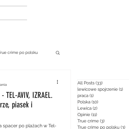
rue crime po polsku
ka
podróże
All Posts
(33)
33 posty
tania
lewicowe spojrzenie
(1)
1 p
- TEL-AVIV, IZRAEL.
praca
(1)
1 post
Polska
(10)
10 postów
ze, piasek i
Lewica
(2)
2 posty
Opinie
(11)
11 postów
True crime
(3)
3 posty
 żywo
Ukraina
a spacer po plażach w Tel-
True crime po polsku
(3)
3