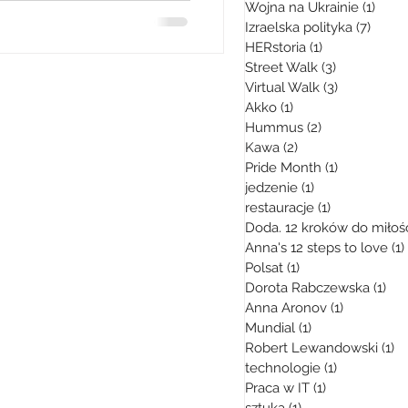
Wojna na Ukrainie
(1)
1 pos
Izraelska polityka
(7)
7 pos
HERstoria
(1)
1 post
Street Walk
(3)
3 posty
Virtual Walk
(3)
3 posty
Akko
(1)
1 post
Hummus
(2)
2 posty
Kawa
(2)
2 posty
Pride Month
(1)
1 post
jedzenie
(1)
1 post
restauracje
(1)
1 post
Doda. 12 kroków do miłoś
Anna's 12 steps to love
(1)
Polsat
(1)
1 post
Dorota Rabczewska
(1)
1 p
Anna Aronov
(1)
1 post
Mundial
(1)
1 post
Robert Lewandowski
(1)
1 
technologie
(1)
1 post
Praca w IT
(1)
1 post