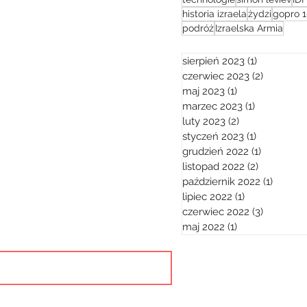
historia izraela
żydzi
gopro 1
podróż
Izraelska Armia
sierpień 2023
(1)
1 post
czerwiec 2023
(2)
2 posty
maj 2023
(1)
1 post
marzec 2023
(1)
1 post
luty 2023
(2)
2 posty
styczeń 2023
(1)
1 post
grudzień 2022
(1)
1 post
listopad 2022
(2)
2 posty
październik 2022
(1)
1 post
lipiec 2022
(1)
1 post
czerwiec 2022
(3)
3 posty
maj 2022
(1)
1 post