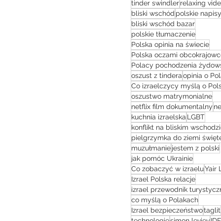
tinder swindler
relaxing vid
bliski wschód
polskie napis
bliski wschód bazar
polskie tłumaczenie
Polska opinia na świecie
Polska oczami obcokrajow
Polacy pochodzenia żydow
oszust z tindera
opinia o Po
Co izraelczycy myślą o Pol
oszustwo matrymonialne
netflix film dokumentalny
ne
kuchnia izraelska
LGBT
konflikt na bliskim wschodz
pielgrzymka do ziemi święt
muzułmanie
jestem z polski
jak pomóc Ukrainie
Co zobaczyć w izraelu
Yair 
Izrael Polska relacje
izrael przewodnik turystycz
co myślą o Polakach
Izrael bezpieczeństwo
taglit
technologie
simon leviev
IDF