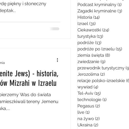
wdę piękny i słoneczny
Podcast kryminalny
(1)
1 p
eptak...
Zagadki kryminalne
(3)
3 p
Historia
(14)
14 postów
Izrael
(31)
31 postów
Ciekawostki
(24)
24 posty
turystyka
(13)
13 postów
podróże
(13)
13 postów
podróże po Izraelu
(15)
15 
ziemia święta
(8)
8 postów
zwiedzanie
(9)
9 postów
ania
przewodnik turystyczny
(9
ite Jews) - historia,
Jerozolima
(2)
2 posty
relacje polsko-izraelskie
(
dów Mizrahi w Izraelu
wywiad
(4)
4 posty
Tel-Aviv
(15)
15 postów
zabierzemy Was do świata
technologie
(1)
1 post
amieszkiwali tereny Jemenu
Pegasus
(2)
2 posty
ka,...
live
(1)
1 post
na żywo
(2)
2 posty
Ukraina
(2)
2 posty