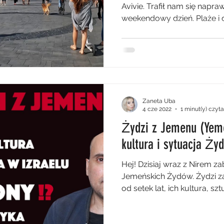
Avivie. Trafił nam się napra
weekendowy dzień. Plaże i d
polityka
HERstoria
Zaneta Uba
4 cze 2022
1 minut(y) czyt
Żydzi z Jemenu (Yemen
kultura i sytuacja Ży
Hej! Dzisiaj wraz z Nirem 
Jemeńskich Żydów. Żydzi z
od setek lat, ich kultura, sztu