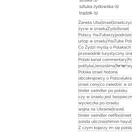
sztuka
(1)
1 post
sztuka żydowska
(1)
1 post
trądzik
(1)
1 post
Żaneta Uba
Izrael
Izraelczy
życie w izraelu
Żydzi
Israel
Polscy YouTuberzy
podróże
urlop w izraelu
YouTube Pol
Co Żydzi myślą o Polakach
przewodnik turystyczny izra
Polski kanał commentary
Po
polityka
Jerozolima
ישראל
w
Polska Izrael historia
obcokrajowcy o Polsce
ukra
izrael ceny
co zwiedzić w iz
tinder swindler po polsku
czy w izraelu jest bezpieczn
wycieczka po izraelu
wojna na Ukrainie
travel
tinder swindler netflix
street
sonda uliczna
shimon hayut
Z czym kojarzy im się polsk