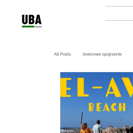
All Posts
lewicowe spojrzenie
Podcast kryminalny
Zagadki
podróże po Izraelu
ziemia św
relacje polsko-izraelskie
wyw