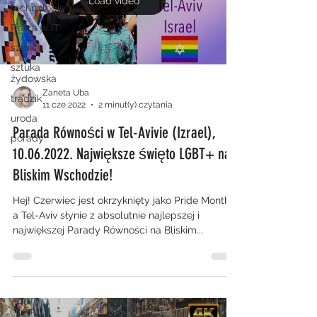
Load video
technologie
Praca w IT
sztuka
sztuka
żydowska
Zaneta Uba
trądzik
11 cze 2022
2 minut(y) czytania
uroda
Parada Równości w Tel-Avivie (Izrael),
porady
10.06.2022. Największe święto LGBT+ na
Bliskim Wschodzie!
Hej! Czerwiec jest okrzyknięty jako Pride Month,
a Tel-Aviv słynie z absolutnie najlepszej i
największej Parady Równości na Bliskim...