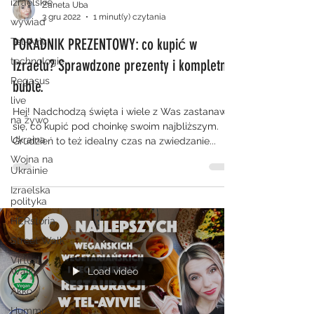
izraelskie
Zaneta Uba
3 gru 2022
1 minut(y) czytania
wywiad
PORADNIK PREZENTOWY: co kupić w
Tel-Aviv
technologie
Izraelu? Sprawdzone prezenty i kompletne
Pegasus
buble.
live
Hej! Nadchodzą święta i wiele z Was zastanawia
na żywo
się, co kupić pod choinkę swoim najbliższym.
Ukraina
Grudzień to też idealny czas na zwiedzanie...
Wojna na
Ukrainie
Izraelska
polityka
HERstoria
Street Walk
Virtual
Walk
Load video
Akko
Hummus