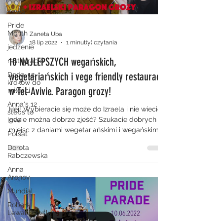
Kawa
Pride
Month
Zaneta Uba
18 lip 2022
1 minut(y) czytania
jedzenie
10 NAJLEPSZYCH wegańskich,
restauracje
wegetariańskich i vege friendly restauracji
Doda. 12
kroków do
w Tel-Avivie. Paragon grozy!
miłości
Anna's 12
Hej! Wybieracie się może do Izraela i nie wiecie
steps to
gdzie można dobrze zjeść? Szukacie dobrych
love
miejsc z daniami wegetariańskimi i wegańskimi...
Polsat
Dorota
Rabczewska
Anna
Aronov
Mundial
Robert
Lewandowski