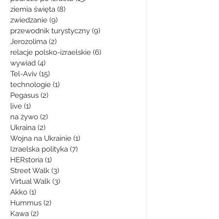
ziemia święta
(8)
8 postów
zwiedzanie
(9)
9 postów
przewodnik turystyczny
(9)
9 postów
Jerozolima
(2)
2 posty
relacje polsko-izraelskie
(6)
6 postów
wywiad
(4)
4 posty
Tel-Aviv
(15)
15 postów
technologie
(1)
1 post
Pegasus
(2)
2 posty
live
(1)
1 post
na żywo
(2)
2 posty
Ukraina
(2)
2 posty
Wojna na Ukrainie
(1)
1 post
Izraelska polityka
(7)
7 postów
HERstoria
(1)
1 post
Street Walk
(3)
3 posty
Virtual Walk
(3)
3 posty
Akko
(1)
1 post
Hummus
(2)
2 posty
Kawa
(2)
2 posty