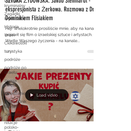
SZTUKA ŻYDOWSKA: Jakob Steinhardt -
Podcast
kryminalny
ekspresjonista z Żerkowa. Rozmowa z Dr
Zagadki
Dominikiem Flisiakiem
kryminalne
Historia
Hej! Wielokrotnie prosiliście mnie, aby na kanale
pojawił się film o izraelskiej sztuce i artystach.
Izrael
Wedle Waszego życzenia - na kanale...
Ciekawostki
turystyka
podróże
podróże po
Izraelu
ziemia
święta
zwiedzanie
Load video
przewodnik
turystyczny
Jerozolima
relacje
polsko-