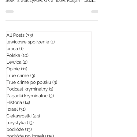
Setki Izraelczyków, Ukraińców, Rosjan i ludzi...
All Posts
(33)
33 posty
lewicowe spojrzenie
(1)
1 post
praca
(1)
1 post
Polska
(10)
10 postów
Lewica
(2)
2 posty
Opinie
(11)
11 postów
True crime
(3)
3 posty
True crime po polsku
(3)
3 posty
Podcast kryminalny
(1)
1 post
Zagadki kryminalne
(3)
3 posty
Historia
(14)
14 postów
Izrael
(31)
31 postów
Ciekawostki
(24)
24 posty
turystyka
(13)
13 postów
podróże
(13)
13 postów
podróże po Izraelu
(15)
15 postów