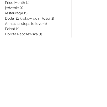
Pride Month
(1)
1 post
jedzenie
(1)
1 post
restauracje
(1)
1 post
Doda. 12 kroków do miłości
(1)
1 post
Anna's 12 steps to love
(1)
1 post
Polsat
(1)
1 post
Dorota Rabczewska
(1)
1 post
Anna Aronov
(1)
1 post
Mundial
(1)
1 post
Robert Lewandowski
(1)
1 post
technologie
(1)
1 post
Praca w IT
(1)
1 post
sztuka
(1)
1 post
sztuka żydowska
(1)
1 post
trądzik
(1)
1 post
Żaneta Uba
Izrael
Izraelczycy
tel-aviv
życie w izraelu
Żydzi
Israel
Polscy YouTuberzy
podróże
urlop w izraelu
YouTube Polska
Co Żydzi myślą o Polakach