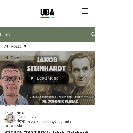
Filmy
All Posts
All Posts
lewicowe
spojrzenie
Load video
praca
Polska
Lewica
Opinie
True crime
Zaneta Uba
True crime
27 lut 2023
1 minut(y) czytania
po polsku