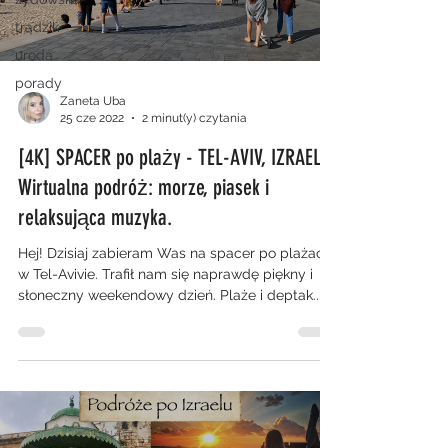
trądzik
uroda
porady
Zaneta Uba
25 cze 2022
2 minut(y) czytania
[4K] SPACER po plaży - TEL-AVIV, IZRAEL.
Wirtualna podróż: morze, piasek i
relaksująca muzyka.
Hej! Dzisiaj zabieram Was na spacer po plażach
w Tel-Avivie. Trafił nam się naprawdę piękny i
słoneczny weekendowy dzień. Plaże i deptak...