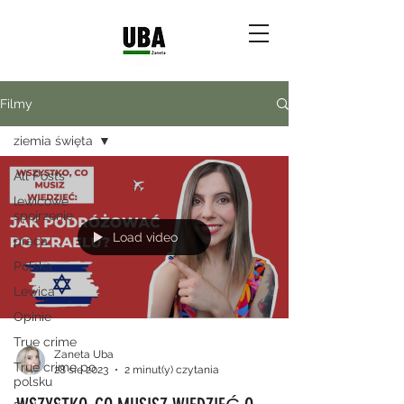
Filmy
ziemia święta
All Posts
lewicowe
spojrzenie
Load video
praca
Polska
Lewica
Opinie
True crime
Zaneta Uba
True crime po
28 sie 2023
2 minut(y) czytania
polsku