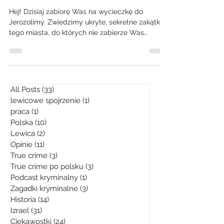
Hej! Dzisiaj zabiorę Was na wycieczkę do
Jerozolimy. Zwiedzimy ukryte, sekretne zakątki
tego miasta, do których nie zabierze Was
żaden...
All Posts
(33)
33 posty
lewicowe spojrzenie
(1)
1 post
praca
(1)
1 post
Polska
(10)
10 postów
Lewica
(2)
2 posty
Opinie
(11)
11 postów
True crime
(3)
3 posty
True crime po polsku
(3)
3 posty
Podcast kryminalny
(1)
1 post
Zagadki kryminalne
(3)
3 posty
Historia
(14)
14 postów
Izrael
(31)
31 postów
Ciekawostki
(24)
24 posty