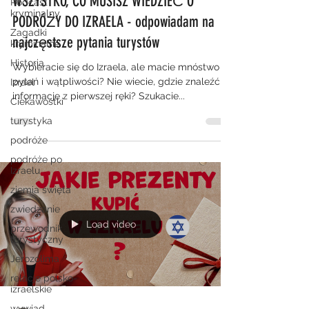
WSZYSTKO, CO MUSISZ WIEDZIEĆ O
Podcast
kryminalny
PODRÓŻY DO IZRAELA - odpowiadam na
Zagadki
najczęstsze pytania turystów
kryminalne
Historia
Wybieracie się do Izraela, ale macie mnóstwo
pytań i wątpliwości? Nie wiecie, gdzie znaleźć
Izrael
informacje z pierwszej ręki? Szukacie...
Ciekawostki
turystyka
podróże
podróże po
Izraelu
ziemia święta
zwiedzanie
Load video
przewodnik
turystyczny
Jerozolima
relacje polsko-
izraelskie
wywiad