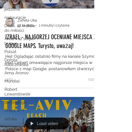
Pride Month
jedzenie
restauracje
Zaneta Uba
12 lis 2022
1 minut(y) czytania
Doda. 12 kroków
do miłości
IZRAEL - NAJGORZEJ OCENIANE MIEJSCA Z
Anna's 12 steps
to love
GOOGLE MAPS. Turysto, uważaj!
Polsat
Hej! Oglądając ostatnio filmy na kanale Szymon
Dorota
Hed Liebert omawiające najgorsze miejsca w
Rabczewska
Polsce z map Google, postanowiłam stworzyć
Anna Aronov
coś...
Mundial
Robert
Lewandowski
technologie
Praca w IT
sztuka
Load video
sztuka
żydowska