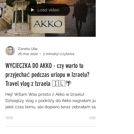
Load video
Zaneta Uba
26 mar 2022
2 minut(y) czytania
WYCIECZKA DO AKKO - czy warto tu
przyjechać podczas urlopu w Izraelu?
Travel vlog z Izraela 🇮🇱🌴
Hej! Witam Was prosto z Akko w Izraelu!
Dzisiejszy vlog z podróży do Akko nagrałam już
jakiś czas temu, ale dopiero teraz zebrałam się,...