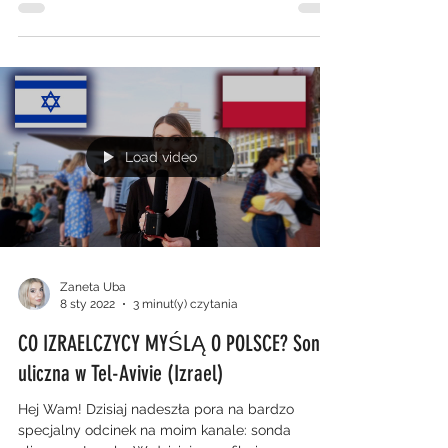
Load video
Zaneta Uba
8 sty 2022
3 minut(y) czytania
CO IZRAELCZYCY MYŚLĄ O POLSCE? Sonda
uliczna w Tel-Avivie (Izrael)
Hej Wam! Dzisiaj nadeszła pora na bardzo
specjalny odcinek na moim kanale: sonda