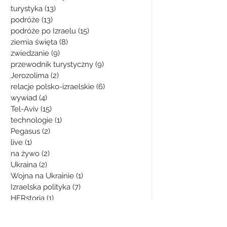
turystyka
(13)
13 postów
podróże
(13)
13 postów
podróże po Izraelu
(15)
15 postów
ziemia święta
(8)
8 postów
zwiedzanie
(9)
9 postów
przewodnik turystyczny
(9)
9 postów
Jerozolima
(2)
2 posty
relacje polsko-izraelskie
(6)
6 postów
wywiad
(4)
4 posty
Tel-Aviv
(15)
15 postów
technologie
(1)
1 post
Pegasus
(2)
2 posty
live
(1)
1 post
na żywo
(2)
2 posty
Ukraina
(2)
2 posty
Wojna na Ukrainie
(1)
1 post
Izraelska polityka
(7)
7 postów
HERstoria
(1)
1 post
Street Walk
(3)
3 posty
Virtual Walk
(3)
3 posty