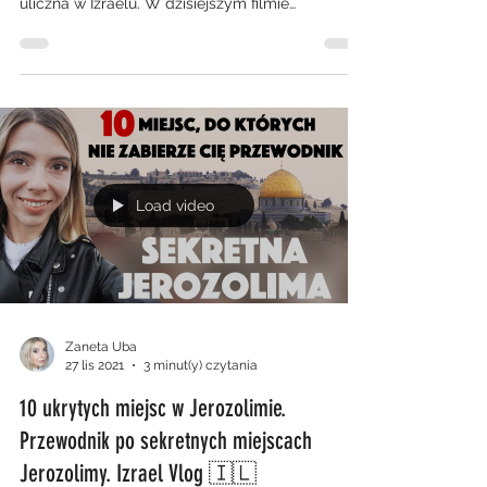
uliczna w Izraelu. W dzisiejszym filmie
zapytamy...
Load video
Zaneta Uba
27 lis 2021
3 minut(y) czytania
10 ukrytych miejsc w Jerozolimie.
Przewodnik po sekretnych miejscach
Jerozolimy. Izrael Vlog 🇮🇱