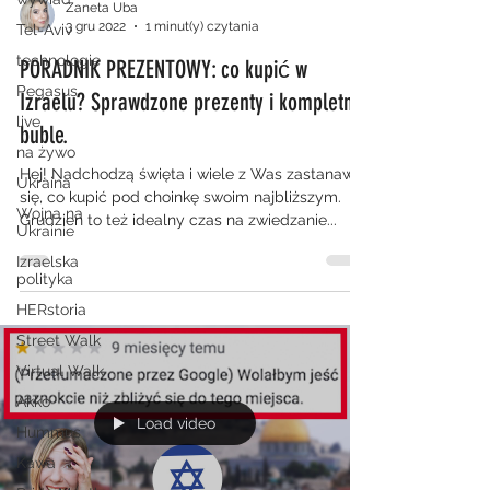
Zaneta Uba
3 gru 2022
1 minut(y) czytania
Tel-Aviv
technologie
PORADNIK PREZENTOWY: co kupić w
Pegasus
Izraelu? Sprawdzone prezenty i kompletne
live
buble.
na żywo
Hej! Nadchodzą święta i wiele z Was zastanawia
Ukraina
się, co kupić pod choinkę swoim najbliższym.
Wojna na
Grudzień to też idealny czas na zwiedzanie...
Ukrainie
Izraelska
polityka
HERstoria
Street Walk
Virtual Walk
Akko
Load video
Hummus
Kawa