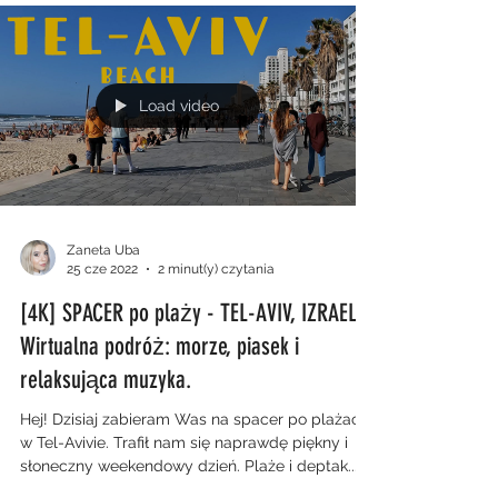
Load video
Zaneta Uba
25 cze 2022
2 minut(y) czytania
[4K] SPACER po plaży - TEL-AVIV, IZRAEL.
Wirtualna podróż: morze, piasek i
relaksująca muzyka.
Hej! Dzisiaj zabieram Was na spacer po plażach
w Tel-Avivie. Trafił nam się naprawdę piękny i
słoneczny weekendowy dzień. Plaże i deptak...