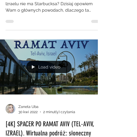
Izraelu nie ma Starbucksa? Dzisiaj opowiem
Wam o głównych powodach, dlaczego ta
kawiarniana...
Load video
Zaneta Uba
30 kwi 2022
2 minut(y) czytania
[4K] SPACER PO RAMAT AVIV (TEL-AVIV,
IZRAEL). Wirtualna podróż: słoneczny