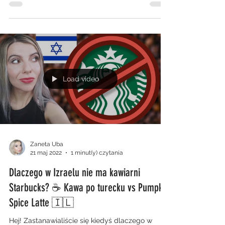
Load video
Zaneta Uba
21 maj 2022
1 minut(y) czytania
Dlaczego w Izraelu nie ma kawiarni
Starbucks? ☕ Kawa po turecku vs Pumpkin
Spice Latte 🇮🇱
Hej! Zastanawialiście się kiedyś dlaczego w