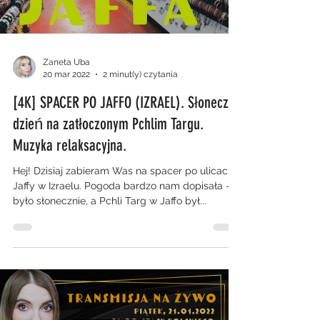
Zaneta Uba
20 mar 2022
2 minut(y) czytania
[4K] SPACER PO JAFFO (IZRAEL). Słoneczny
dzień na zatłoczonym Pchlim Targu.
Muzyka relaksacyjna.
Hej! Dzisiaj zabieram Was na spacer po ulicach
Jaffy w Izraelu. Pogoda bardzo nam dopisała -
było słonecznie, a Pchli Targ w Jaffo był...