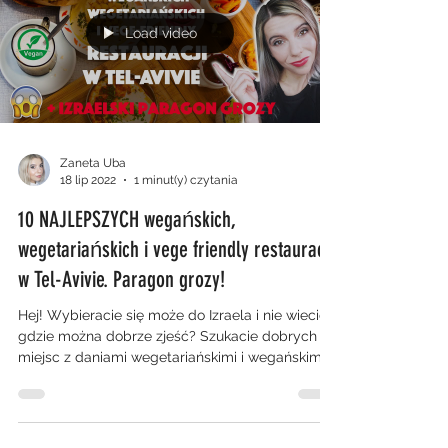
Load video
Zaneta Uba
18 lip 2022
1 minut(y) czytania
10 NAJLEPSZYCH wegańskich,
wegetariańskich i vege friendly restauracji
w Tel-Avivie. Paragon grozy!
Hej! Wybieracie się może do Izraela i nie wiecie
gdzie można dobrze zjeść? Szukacie dobrych
miejsc z daniami wegetariańskimi i wegańskimi...