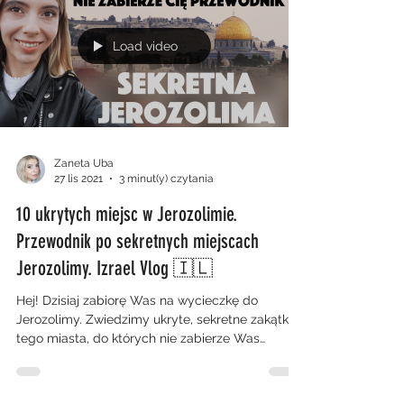
Load video
Zaneta Uba
27 lis 2021
3 minut(y) czytania
10 ukrytych miejsc w Jerozolimie.
Przewodnik po sekretnych miejscach
Jerozolimy. Izrael Vlog 🇮🇱
Hej! Dzisiaj zabiorę Was na wycieczkę do
Jerozolimy. Zwiedzimy ukryte, sekretne zakątki
tego miasta, do których nie zabierze Was
żaden...