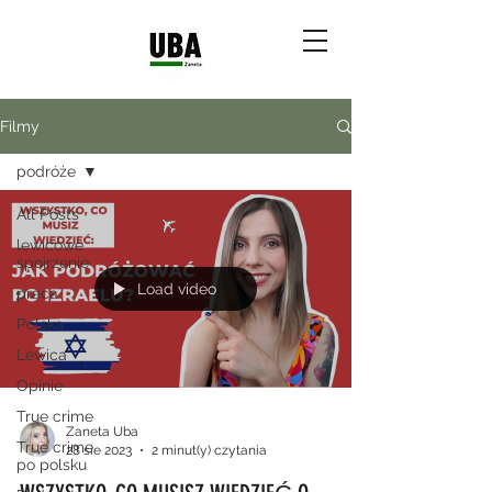
Filmy
podróże
All Posts
lewicowe
spojrzenie
Load video
praca
Polska
Lewica
Opinie
True crime
Zaneta Uba
True crime
28 sie 2023
2 minut(y) czytania
po polsku