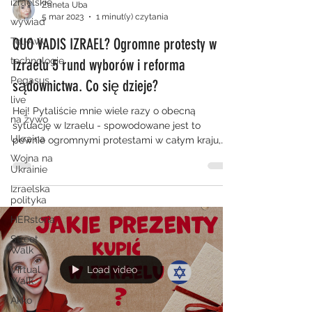
izraelskie
Zaneta Uba
5 mar 2023
1 minut(y) czytania
wywiad
QUO VADIS IZRAEL? Ogromne protesty w
Tel-Aviv
technologie
Izraelu 5 rund wyborów i reforma
Pegasus
sądownictwa. Co się dzieje?
live
Hej! Pytaliście mnie wiele razy o obecną
na żywo
sytuację w Izraelu - spowodowane jest to
Ukraina
pewnie ogromnymi protestami w całym kraju,
które są...
Wojna na
Ukrainie
Izraelska
polityka
HERstoria
Street
Walk
Virtual
Load video
Walk
Akko