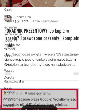
Hummus
Kawa
Pride
Zaneta Uba
Month
3 gru 2022
1 minut(y) czytania
jedzenie
PORADNIK PREZENTOWY: co kupić w
restauracje
Izraelu? Sprawdzone prezenty i kompletne
Doda. 12
buble.
kroków do
miłości
Hej! Nadchodzą święta i wiele z Was zastanawia
Anna's 12
się, co kupić pod choinkę swoim najbliższym.
steps to
love
Grudzień to też idealny czas na zwiedzanie...
Polsat
Dorota
Rabczewska
Anna
Aronov
Mundial
Robert
Lewandowski