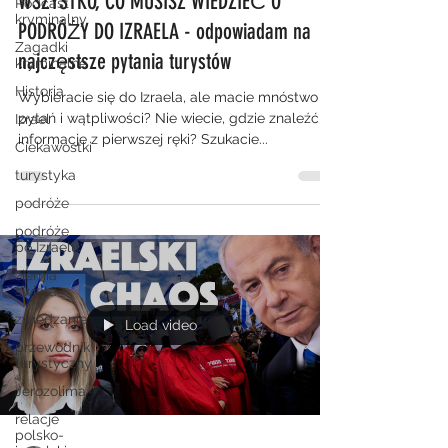
WSZYSTKO, CO MUSISZ WIEDZIEĆ O
Podcast
kryminalny
PODRÓŻY DO IZRAELA - odpowiadam na
Zagadki
najczęstsze pytania turystów
kryminalne
Historia
Wybieracie się do Izraela, ale macie mnóstwo
pytań i wątpliwości? Nie wiecie, gdzie znaleźć
Izrael
informacje z pierwszej ręki? Szukacie...
Ciekawostki
turystyka
podróże
podróże
po Izraelu
ziemia
święta
zwiedzanie
Load video
przewodnik
turystyczny
Jerozolima
relacje
polsko-