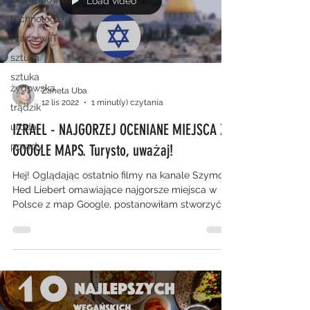
Load video
technologie
Praca w IT
sztuka
sztuka
żydowska
Zaneta Uba
12 lis 2022
1 minut(y) czytania
trądzik
IZRAEL - NAJGORZEJ OCENIANE MIEJSCA Z
uroda
porady
GOOGLE MAPS. Turysto, uważaj!
Hej! Oglądając ostatnio filmy na kanale Szymon
Hed Liebert omawiające najgorsze miejsca w
Polsce z map Google, postanowiłam stworzyć
coś...